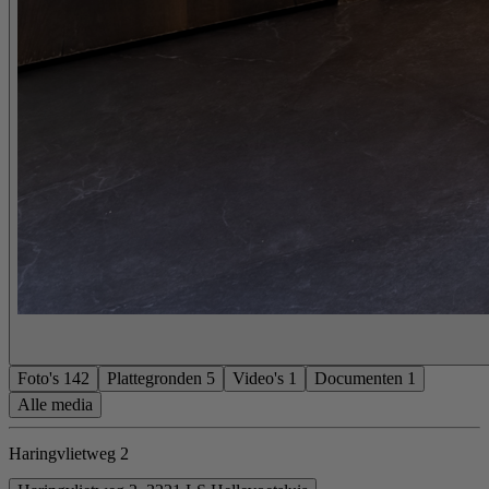
Foto's
142
Plattegronden
5
Video's
1
Documenten
1
Alle media
Haringvlietweg 2