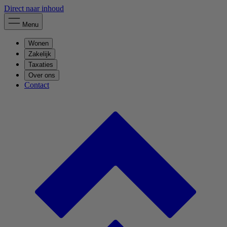
Direct naar inhoud
Menu
Wonen
Zakelijk
Taxaties
Over ons
Contact