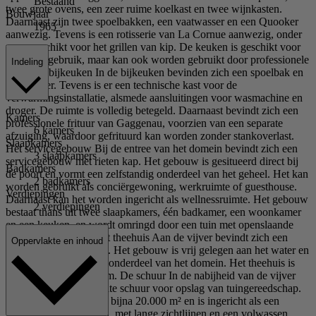
Bestaand
twee grote ovens, een zeer ruime koelkast en twee wijnkasten.
Bouwjaar
Daarnaast zijn twee spoelbakken, een vaatwasser en een Quooker
1965
aanwezig. Tevens is een rotisserie van La Cornue aanwezig, onder
meer geschikt voor het grillen van kip. De keuken is geschikt voor
dagelijks gebruik, maar kan ook worden gebruikt door professionele
Indeling
koks. De bijkeuken In de bijkeuken bevinden zich een spoelbak en
een vriezer. Tevens is er een technische kast voor de
verwarmingsinstallatie, alsmede aansluitingen voor wasmachine en
droger. De ruimte is volledig betegeld. Daarnaast bevindt zich een
Kamers
professionele frituur van Gaggenau, voorzien van een separate
6 kamers
afzuiging, waardoor gefrituurd kan worden zonder stankoverlast.
Slaapkamers
Het servicegebouw Bij de entree van het domein bevindt zich een
3 slaapkamers
servicegebouw met rieten kap. Het gebouw is gesitueerd direct bij
Badkamers
de poort en vormt een zelfstandig onderdeel van het geheel. Het kan
2 badkamers
worden gebruikt als conciërgewoning, werkruimte of guesthouse.
Verdiepingen
Daarnaast kan het worden ingericht als wellnessruimte. Het gebouw
2 verdiepingen
bestaat thans uit twee slaapkamers, één badkamer, een woonkamer
en een keuken, en wordt omringd door een tuin met openslaande
deuren naar buiten. Het theehuis Aan de vijver bevindt zich een
Oppervlakte en inhoud
theehuis met rieten kap. Het gebouw is vrij gelegen aan het water en
vormt een afzonderlijk onderdeel van het domein. Het theehuis is
thans in gebruik als gym. De schuur In de nabijheid van de vijver
bevindt zich een separate schuur voor opslag van tuingereedschap.
De tuin De tuin beslaat bijna 20.000 m² en is ingericht als een
Engelse landschapstuin, met lange zichtlijnen en een volwassen