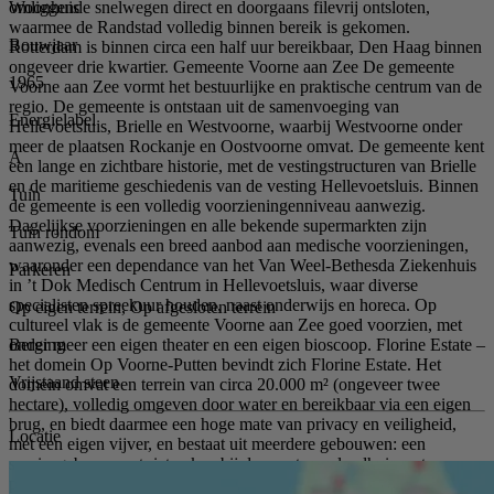
Woonhuis
omliggende snelwegen direct en doorgaans filevrij ontsloten,
waarmee de Randstad volledig binnen bereik is gekomen.
Bouwjaar
Rotterdam is binnen circa een half uur bereikbaar, Den Haag binnen
ongeveer drie kwartier. Gemeente Voorne aan Zee De gemeente
1965
Voorne aan Zee vormt het bestuurlijke en praktische centrum van de
regio. De gemeente is ontstaan uit de samenvoeging van
Energielabel
Hellevoetsluis, Brielle en Westvoorne, waarbij Westvoorne onder
meer de plaatsen Rockanje en Oostvoorne omvat. De gemeente kent
A
een lange en zichtbare historie, met de vestingstructuren van Brielle
en de maritieme geschiedenis van de vesting Hellevoetsluis. Binnen
Tuin
de gemeente is een volledig voorzieningenniveau aanwezig.
Dagelijkse voorzieningen en alle bekende supermarkten zijn
Tuin rondom
aanwezig, evenals een breed aanbod aan medische voorzieningen,
waaronder een dependance van het Van Weel-Bethesda Ziekenhuis
Parkeren
in ’t Dok Medisch Centrum in Hellevoetsluis, waar diverse
specialisten spreekuur houden, naast onderwijs en horeca. Op
Op eigen terrein, Op afgesloten terrein
cultureel vlak is de gemeente Voorne aan Zee goed voorzien, met
Berging
onder meer een eigen theater en een eigen bioscoop. Florine Estate –
het domein Op Voorne-Putten bevindt zich Florine Estate. Het
Vrijstaand steen
domein omvat een terrein van circa 20.000 m² (ongeveer twee
hectare), volledig omgeven door water en bereikbaar via een eigen
brug, en biedt daarmee een hoge mate van privacy en veiligheid,
Locatie
met een eigen vijver, en bestaat uit meerdere gebouwen: een
servicegebouw met rieten kap bij de poort, een landhuis met
pannendak, een theehuis aan de vijver en een schuur voor