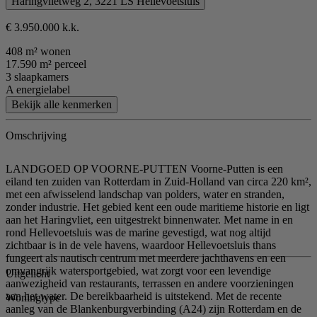
Haringvlietweg 2, 3221 LS Hellevoetsluis
€ 3.950.000 k.k.
408 m² wonen
17.590 m² perceel
3 slaapkamers
A energielabel
Bekijk alle kenmerken
Omschrijving
LANDGOED OP VOORNE-PUTTEN Voorne-Putten is een
eiland ten zuiden van Rotterdam in Zuid-Holland van circa 220 km²,
met een afwisselend landschap van polders, water en stranden,
zonder industrie. Het gebied kent een oude maritieme historie en ligt
aan het Haringvliet, een uitgestrekt binnenwater. Met name in en
rond Hellevoetsluis was de marine gevestigd, wat nog altijd
zichtbaar is in de vele havens, waardoor Hellevoetsluis thans
fungeert als nautisch centrum met meerdere jachthavens en een
omvangrijk watersportgebied, wat zorgt voor een levendige
Uitgelicht
aanwezigheid van restaurants, terrassen en andere voorzieningen
aan het water. De bereikbaarheid is uitstekend. Met de recente
Woningtype
aanleg van de Blankenburgverbinding (A24) zijn Rotterdam en de