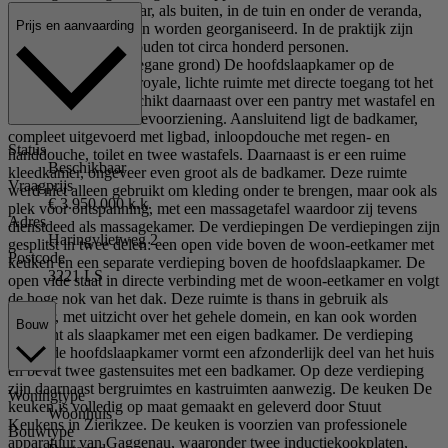
woonruimtes en de bar, als buiten, in de tuin en onder de veranda,
Prijs en aanvaarding
kunnen bijeenkomsten worden georganiseerd. In de praktijk zijn
hier ook feesten gehouden tot circa honderd personen.
Hoofdslaapkamer (begane grond) De hoofdslaapkamer op de
begane grond is een royale, lichte ruimte met directe toegang tot het
terras. De kamer beschikt daarnaast over een pantry met wastafel en
ruimte voor een koffievoorziening. Aansluitend ligt de badkamer,
compleet uitgevoerd met ligbad, inloopdouche met regen- en
Status
handdouche, toilet en twee wastafels. Daarnaast is er een ruime
Beschikbaar
kleedkamer, ongeveer even groot als de badkamer. Deze ruimte
Vraagprijs
werd niet alleen gebruikt om kleding onder te brengen, maar ook als
€ 3.950.000 k.k.
plek voor ontspanning, met een massagetafel waardoor zij tevens
Adres
dienstdeed als massagekamer. De verdiepingen De verdiepingen zijn
Haringvlietweg 2
gesplitst in twee delen: een open vide boven de woon-eetkamer met
Postcode
keuken en een separate verdieping boven de hoofdslaapkamer. De
3221 LS
open vide staat in directe verbinding met de woon-eetkamer en volgt
de hoge nok van het dak. Deze ruimte is thans in gebruik als
kantoor, met uitzicht over het gehele domein, en kan ook worden
Bouw
ingericht als slaapkamer met een eigen badkamer. De verdieping
boven de hoofdslaapkamer vormt een afzonderlijk deel van het huis
en bevat twee gastensuites met een badkamer. Op deze verdieping
zijn daarnaast bergruimtes en kastruimten aanwezig. De keuken De
Woningtype
keuken is volledig op maat gemaakt en geleverd door Stuut
Woonhuis
Keukens in Zierikzee. De keuken is voorzien van professionele
Bouwtype
apparatuur van Gaggenau, waaronder twee inductiekookplaten,