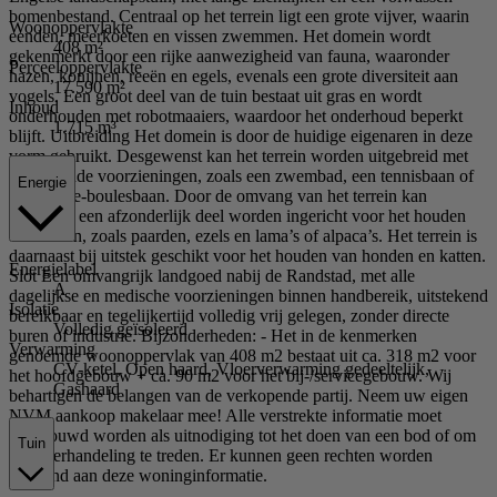
bomenbestand. Centraal op het terrein ligt een grote vijver, waarin
Woonoppervlakte
eenden, meerkoeten en vissen zwemmen. Het domein wordt
408 m²
gekenmerkt door een rijke aanwezigheid van fauna, waaronder
Perceeloppervlakte
hazen, konijnen, reeën en egels, evenals een grote diversiteit aan
17.590 m²
vogels. Een groot deel van de tuin bestaat uit gras en wordt
Inhoud
onderhouden met robotmaaiers, waardoor het onderhoud beperkt
1.715 m³
blijft. Uitbreiding Het domein is door de huidige eigenaren in deze
vorm gebruikt. Desgewenst kan het terrein worden uitgebreid met
aanvullende voorzieningen, zoals een zwembad, een tennisbaan of
Energie
een jeu-de-boulesbaan. Door de omvang van het terrein kan
daarnaast een afzonderlijk deel worden ingericht voor het houden
van dieren, zoals paarden, ezels en lama’s of alpaca’s. Het terrein is
daarnaast bij uitstek geschikt voor het houden van honden en katten.
Energielabel
Slot Een omvangrijk landgoed nabij de Randstad, met alle
A
dagelijkse en medische voorzieningen binnen handbereik, uitstekend
Isolatie
bereikbaar en tegelijkertijd volledig vrij gelegen, zonder directe
Volledig geïsoleerd
buren of industrie. Bijzonderheden: - Het in de kenmerken
Verwarming
genoemde woonoppervlak van 408 m2 bestaat uit ca. 318 m2 voor
CV-ketel, Open haard, Vloerverwarming gedeeltelijk,
het hoofdgebouw + ca. 90 m2 voor het bij-/servicegebouw. Wij
Gashaard
behartigen de belangen van de verkopende partij. Neem uw eigen
NVM aankoop makelaar mee! Alle verstrekte informatie moet
beschouwd worden als uitnodiging tot het doen van een bod of om
Tuin
in onderhandeling te treden. Er kunnen geen rechten worden
ontleend aan deze woninginformatie.