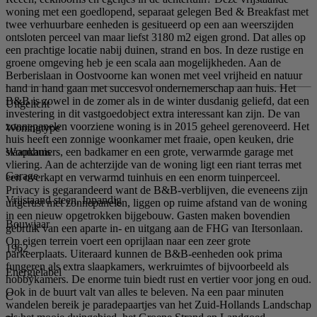
woning met een goedlopend, separaat gelegen Bed & Breakfast met
twee verhuurbare eenheden is gesitueerd op een aan weerszijden
ontsloten perceel van maar liefst 3180 m2 eigen grond. Dat alles op
een prachtige locatie nabij duinen, strand en bos. In deze rustige en
groene omgeving heb je een scala aan mogelijkheden. Aan de
Berberislaan in Oostvoorne kan wonen met veel vrijheid en natuur
hand in hand gaan met succesvol ondernemerschap aan huis. Het
B&B is zowel in de zomer als in de winter dusdanig geliefd, dat een
Uitgelicht
investering in dit vastgoedobject extra interessant kan zijn. De van
zonnepanelen voorziene woning is in 2015 geheel gerenoveerd. Het
Woningtype
huis heeft een zonnige woonkamer met fraaie, open keuken, drie
Woonhuis
slaapkamers, een badkamer en een grote, verwarmde garage met
vliering. Aan de achterzijde van de woning ligt een riant terras met
Garage
een overkapt en verwarmd tuinhuis en een enorm tuinperceel.
Privacy is gegarandeerd want de B&B-verblijven, die eveneens zijn
Vrijstaand steen, Inpandig
uitgerust met zonnepanelen, liggen op ruime afstand van de woning
in een nieuw opgetrokken bijgebouw. Gasten maken bovendien
Bouwjaar
gebruik van een aparte in- en uitgang aan de FHG van Itersonlaan.
Op eigen terrein voert een oprijlaan naar een zeer grote
1962
parkeerplaats. Uiteraard kunnen de B&B-eenheden ook prima
fungeren als extra slaapkamers, werkruimtes of bijvoorbeeld als
Energielabel
hobbykamers. De enorme tuin biedt rust en vertier voor jong en oud.
Ook in de buurt valt van alles te beleven. Na een paar minuten
C
wandelen bereik je paradepaartjes van het Zuid-Hollands Landschap