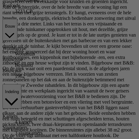
grasperceel een kweekkastje voor kruiden en groenten ingericht.
Postcode
Aan de achterzijde, over de hele breedte van de woning ligt een
3233 CB
riant terras met grijze terrastegels. Er hangt, eveneens over de hele
breedte, een donkergrijs, elektrisch bedienbare zonwering met uitval
van circa drie meter. Links van het terras is een vrijstaande en
Bouw
verwarmde tuinkamer opgetrokken uit hout, met dezelfde, grijze
terrastegels op de grond. Je kunt er tot in de late uurtjes genieten van
gerechten uit de buitenkeuken met gas barbecue en van een lekker
drankje uit de tuinbar. Je kijkt bovendien uit over een groene oase:
Woningtype
het enorme grasperceel dat bij deze woning hoort en waar
Woonhuis
fruitboompjes, een kippenhok met bijbehorende -ren, een extra
Bouwtype
zithoekje en een heuse welput zijn te vinden. Bijgebouw met B&B:
Bestaand
Op de plek waar ooit een paardenstal stond, is de afgelopen jaren
Bouwjaar
een nieuw bijgebouw verrezen. Het is voorzien van zestien
1962
zonnepanelen op het dak en aan de buitenzijde betimmerd met
decoratieve Zweedse rabatdelen. In dit bijgebouw zijn een aparte
hobbyruimte en werkplaats ingericht van waaruit de twee geisers
Indeling
met warmwatervoorziening voor het B&B te bedienen zijn. De
ruimtes hebben een betonvloer en een vliering met veel bergruimte.
De twee verhuurbare gastenverblijven van het B&B liggen naast
elkaar, aan de andere zijde van het gebouw. Beide eenheden hebben
Kamers
een ruim betegeld en met schuttingen afgescheiden terras, houten
4 kamers
picknicktafels, twee draai-/kiepramen en openslaande terrasdeuren
Slaapkamers
met kunststof kozijnen. De binnenruimtes zijn allebei 38 m2 groot.
3 slaapkamers
Op de vloer ligt laminaat met een halfdonkere houtlook. De
Badkamers