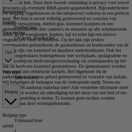
bedienbaar hek. Door deze tweede ontsluiting is privacy voor zowel
bewoners als eventuele B&B-gasten gegarandeerd. Bijzonderheden:
Energielabel
De woning, bijgebouwen en het tuinperceel verkeren in een perfecte
C
staat. Het huis is recent volledig gerenoveerd en voorzien van
Isolatie
centrale verwarming, dubbel glas, kunststof kozijnen en een
Dubbel glas
alarminstallatie met drie camera’s en sensoren op alle scharnierende
Verwarming
delen. In de woonkamer, keuken, hal en toilet ligt een nieuwe
CV-ketel, Houtkachel
visgraad pvc vloer in houtlook. Op het dak zijn zestien
zonnepanelen geïnstalleerd, de gootombouw en boeiboorden van de
woning zijn van kunststof en daardoor onderhoudsarm. Ook het
Tuin
nieuw opgetrokken buitengebouw met werkplaats, opslagruimte en
B&B-verblijven heeft energievoorziening via zonnepanelen op het
dak en heeft een kunststof gootombouw. De gastenkamers worden
verwarmd met elektrische kachels. Het bijgebouw bij de
Tuin
type
parkeerplaats is tevens geheel gerenoveerd en voorzien van isolatie.
Tuin rondom
Wij behartigen de belangen van de verkopende partij. Neem uw
eigen NVM aankoop makelaar mee! Alle verstrekte informatie moet
Berging
beschouwd worden als uitnodiging tot het doen van een bod of om
in onderhandeling te treden. Er kunnen geen rechten worden
ontleend aan deze woninginformatie.
Berging
type
Vrijstaand hout
aantal
1