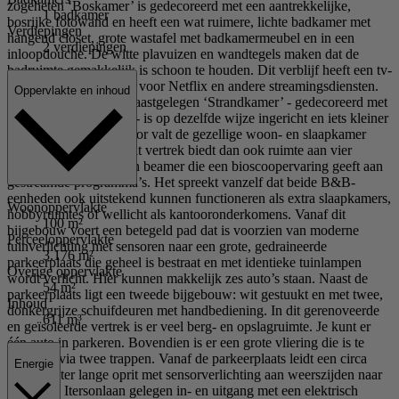
zogeheten ‘Boskamer’ is gedecoreerd met een aantrekkelijke,
1 badkamer
bosrijke fotowand en heeft een wat ruimere, lichte badkamer met
Verdiepingen
hangend closet, grote wastafel met badkamermeubel en in een
2 verdiepingen
inloopdouche. De witte plavuizen en wandtegels maken dat de
badruimte gemakkelijk is schoon te houden. Dit verblijf heeft een tv-
scherm met aansluiting voor Netflix en andere streamingsdiensten.
Oppervlakte en inhoud
De badkamer van de naastgelegen ‘Strandkamer’ - gedecoreerd met
een zonnige fotowand - is op dezelfde wijze ingericht en iets kleiner
qua oppervlak. Daardoor valt de gezellige woon- en slaapkamer
beduidend groter uit: dit vertrek biedt dan ook ruimte aan vier
personen. Je treft er een beamer die een bioscoopervaring geeft aan
gestreamde programma’s. Het spreekt vanzelf dat beide B&B-
eenheden ook uitstekend kunnen functioneren als extra slaapkamers,
Woonoppervlakte
hobbyruimtes of wellicht als kantooronderkomens. Vanaf dit
100 m²
bijgebouw voert een betegeld pad dat is voorzien van moderne
Perceeloppervlakte
tuinverlichting met sensoren naar een grote, gedraineerde
3.176 m²
parkeerplaats die geheel is bestraat en met identieke tuinlampen
Overige oppervlakte
wordt verlicht. Hier kunnen makkelijk zes auto’s staan. Naast de
54 m²
parkeerplaats ligt een tweede bijgebouw: wit gestuukt en met twee,
Inhoud
donkergrijze schuifdeuren met handbediening. In dit gerenoveerde
611 m³
en geïsoleerde vertrek is er veel berg- en opslagruimte. Je kunt er
één auto in parkeren. Bovendien is er een grote vliering die is te
bereiken via twee trappen. Vanaf de parkeerplaats leidt een circa
Energie
vijftig meter lange oprit met sensorverlichting aan weerszijden naar
de aan de Itersonlaan gelegen in- en uitgang met een elektrisch