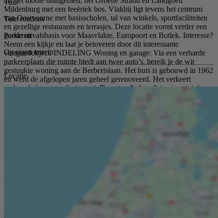
als het mooie duingebied, het Groene Strand en Landgoed
Tuin
Mildenburg met een feeëriek bos. Vlakbij ligt tevens het centrum
van Oostvoorne met basisscholen, tal van winkels, sportfaciliteiten
Tuin rondom
en gezellige restaurants en terrasjes. Deze locatie vormt verder een
Parkeren
goede uitvalsbasis voor Maasvlakte, Europoort en Botlek. Interesse?
Neem een kijkje en laat je betoveren door dit interessante
Op eigen terrein
vastgoedobject. INDELING Woning en garage: Via een verharde
parkeerplaats die ruimte biedt aan twee auto’s, bereik je de wit
gestuukte woning aan de Berberislaan. Het huis is gebouwd in 1962
Locatie
en werd de afgelopen jaren geheel gerenoveerd. Het verkeert
zodoende in een perfecte staat. De entree/hal geeft toegang tot de
garage, toiletruimte en de gang waar glazen tussendeuren optimale
lichtinval garanderen. De verwarmde garage heeft plek voor één
auto en is voorzien van een grijze plavuizenvloer, deels betegelde
muren en een elektrisch bedienbare, donkergrijze garagedeur. In
deze grote, L-vormige ruimte bevindt zich tevens de cv-ketel, een
kraan met uitstortgootsteen, aansluitingen voor wasmachine en -
droger en een vliering met veel opslagruimte die bereikbaar is met
een losse trap. De achterdeur leidt naar het betegelde tuinpad en een
strook van het perceel aan de zijkant van de woning. De toiletruimte
heeft een hangend closet, een fonteintje met kastmeubel en is deels
betegeld met lichte wandtegels. De gang voert u naar de
slaapkamers, badkamer en het woongedeelte. Aan de rechterzijde
zijn twee slaapkamers met draai-/kiepramen en donkergrijze screens
aan de buitenzijde. Aan de andere kant van de gang ligt de