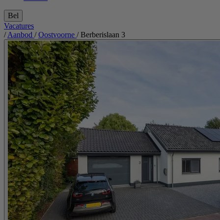
Bel
Vacatures
/
Aanbod
/
Oostvoorne
/
Berberislaan 3