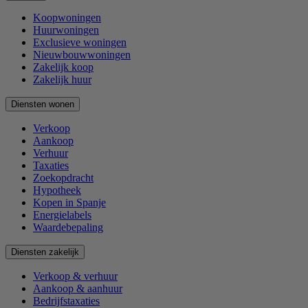
Koopwoningen
Huurwoningen
Exclusieve woningen
Nieuwbouwwoningen
Zakelijk koop
Zakelijk huur
Diensten wonen
Verkoop
Aankoop
Verhuur
Taxaties
Zoekopdracht
Hypotheek
Kopen in Spanje
Energielabels
Waardebepaling
Diensten zakelijk
Verkoop & verhuur
Aankoop & aanhuur
Bedrijfstaxaties