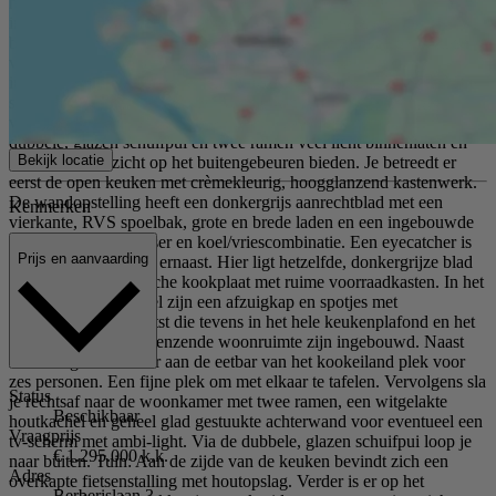
hoofdslaapkamer met een dubbel draai-/kiepraam en een
ingebouwde kledingkast met schuifdeuren. De naastgelegen
badkamer is net zo strak uitgevoerd als de toiletruimte en voorzien
van een hangend closet, brede wastafel met kastmeubel,
inloopdouche met donkergrijze wandtegeltjes, een rondom verlichte
spiegel en een designradiator. Aan het einde van de gang ligt de L-
vormige living waar een achterdeur met veel beglazing, een
dubbele, glazen schuifpui en twee ramen veel licht binnenlaten en
Bekijk locatie
een heerlijk uitzicht op het buitengebeuren bieden. Je betreedt er
eerst de open keuken met crèmekleurig, hoogglanzend kastenwerk.
De wandopstelling heeft een donkergrijs aanrechtblad met een
Kenmerken
vierkante, RVS spoelbak, grote en brede laden en een ingebouwde
combioven, vaatwasser en koel/vriescombinatie. Een eyecatcher is
Prijs en aanvaarding
het fraaie kookeiland ernaast. Hier ligt hetzelfde, donkergrijze blad
en tref je een elektrische kookplaat met ruime voorraadkasten. In het
verlaagde plafonddeel zijn een afzuigkap en spotjes met
ledverlichting geplaatst die tevens in het hele keukenplafond en het
plafond van de aangrenzende woonruimte zijn ingebouwd. Naast
het kookgedeelte is er aan de eetbar van het kookeiland plek voor
zes personen. Een fijne plek om met elkaar te tafelen. Vervolgens sla
Status
je rechtsaf naar de woonkamer met twee ramen, een witgelakte
Beschikbaar
houtkachel en geheel glad gestuukte achterwand voor eventueel een
Vraagprijs
tv-scherm met ambi-light. Via de dubbele, glazen schuifpui loop je
€ 1.295.000 k.k.
naar buiten. Tuin: Aan de zijde van de keuken bevindt zich een
Adres
overkapte fietsenstalling met houtopslag. Verder is er op het
Berberislaan 3