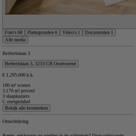
Foto's
68
Plattegronden
6
Video's
1
Documenten
1
Alle media
Berberislaan 3
Berberislaan 3, 3233 CB Oostvoorne
€ 1.295.000 k.k.
100 m² wonen
3.176 m² perceel
3 slaapkamers
C energielabel
Bekijk alle kenmerken
Omschrijving
Reeën, eekhoorns en egeltjes in de achtertuin? Deze vrijstaande