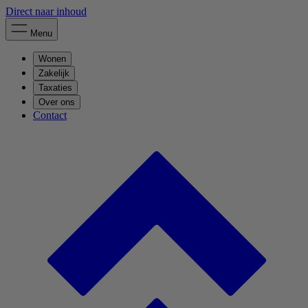
Direct naar inhoud
Menu
Wonen
Zakelijk
Taxaties
Over ons
Contact