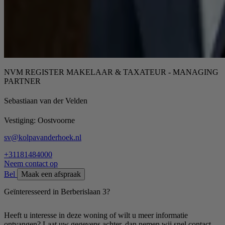
NVM REGISTER MAKELAAR & TAXATEUR - MANAGING
PARTNER
Sebastiaan van der Velden
Vestiging:
Oostvoorne
sv@kolpavanderhoek.nl
+31181484000
Neem contact op
Bel
Maak een afspraak
Geïnteresseerd in Berberislaan 3?
Heeft u interesse in deze woning of wilt u meer informatie
ontvangen? Laat uw gegevens achter, dan nemen wij snel contact