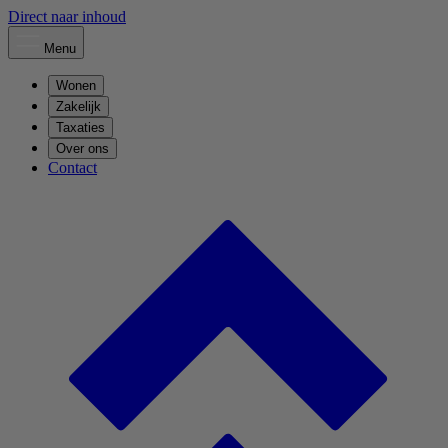
Direct naar inhoud
Menu
Wonen
Zakelijk
Taxaties
Over ons
Contact