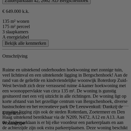
Zuiderparklaan 42, 2662 AD Bergschenhoek
€ 649.000 k.k.
135 m² wonen
175 m² perceel
3 slaapkamers
A energielabel
Bekijk alle kenmerken
Omschrijving
Ruime en uitstekend onderhouden hoekwoning met zonnige tuin,
veel lichtinval en een uitstekende ligging in Bergschenhoek! Aan de
rand van de geliefde en kindvriendelijke woonwijk Boterdorp Zuid-
West bevindt zich deze verrassend ruime 4-kamer hoekwoning met
een woonoppervlakte van circa 135 m². De woning is gunstig
gesitueerd met een vrij uitzicht in alle richtingen. De woning ligt op
korte afstand van het gezellige centrum van Bergschenhoek, diverse
basisscholen en het recreatieve park De Leeuwenkuil. Dankzij de
gunstige ligging zijn ook de steden Rotterdam, Zoetermeer en Den
Uitgelicht
Haag uitstekend bereikbaar via de N209, N472, A12 en A13. Aan
de Zuiderparklaan is er bij elke voordeur een parkeerplaats en aan
Woningtype
de achterzijde zijn ook extra parkeerplaatsen. Deze woning beschikt