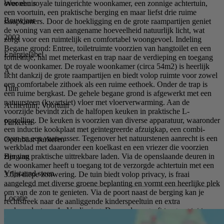
Woonhuis
over een royale tuingerichte woonkamer, een zonnige achtertuin,
een voortuin, een praktische berging en maar liefst drie ruime
Bouwjaar
slaapkamers. Door de hoekligging en de grote raampartijen geniet
de woning van een aangename hoeveelheid natuurlijk licht, wat
2002
zorgt voor een ruimtelijk en comfortabel woongevoel. Indeling
Begane grond: Entree, toiletruimte voorzien van hangtoilet en een
Energielabel
fonteintje, hal met meterkast en trap naar de verdieping en toegang
tot de woonkamer. De royale woonkamer (circa 54m2) is heerlijk
A
licht dankzij de grote raampartijen en biedt volop ruimte voor zowel
een comfortabele zithoek als een ruime eethoek. Onder de trap is
Tuin
een ruime bergkast. De gehele begane grond is afgewerkt met een
natuursteen (kwartsiet) vloer met vloerverwarming. Aan de
Achtertuin, Voortuin
voorzijde bevindt zich de halfopen keuken in praktische L-
opstelling. De keuken is voorzien van diverse apparatuur, waaronder
Parkeren
een inductie kookplaat met geïntegreerde afzuigkap, een combi-
oven en een vaatwasser. Tegenover het natuurstenen aanrecht is een
Openbaar parkeren
werkblad met daaronder een koelkast en een vriezer die voorzien
Berging
zijn van praktische uittrekbare laden. Via de openslaande deuren in
de woonkamer heeft u toegang tot de verzorgde achtertuin met een
Vrijstaand steen
3.5m diepe zonwering. De tuin biedt volop privacy, is fraai
aangelegd met diverse groene beplanting en vormt een heerlijke plek
om van de zon te genieten. Via de poort naast de berging kan je
Locatie
rechtstreek naar de aanliggende kinderspeeltuin en extra
parkeerplaatsen. 1e Verdieping: De overloop geeft toegang tot twee
ruime slaapkamers en de badkamer. De slaapkamer aan de voorzijde