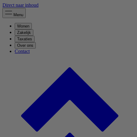
Direct naar inhoud
Menu
Wonen
Zakelijk
Taxaties
Over ons
Contact