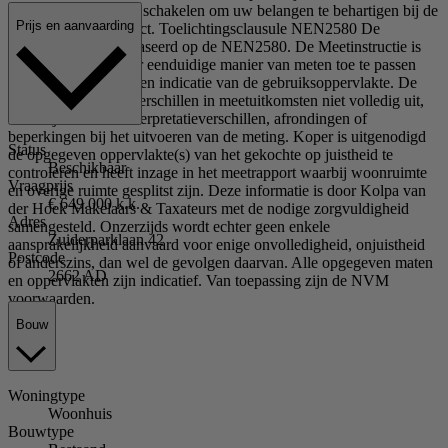
NVM-makelaar in te schakelen om uw belangen te behartigen bij de
Prijs en aanvaarding
aankoop van dit object. Toelichtingsclausule NEN2580 De
Meetinstructie is gebaseerd op de NEN2580. De Meetinstructie is
bedoeld om een meer eenduidige manier van meten toe te passen
voor het geven van een indicatie van de gebruiksoppervlakte. De
Meetinstructie sluit verschillen in meetuitkomsten niet volledig uit,
door bijvoorbeeld interpretatieverschillen, afrondingen of
beperkingen bij het uitvoeren van de meting. Koper is uitgenodigd
Status
de opgegeven oppervlakte(s) van het gekochte op juistheid te
Beschikbaar
controleren en heeft inzage in het meetrapport waarbij woonruimte
Vraagprijs
en overige ruimte gesplitst zijn. Deze informatie is door Kolpa van
€ 649.000 k.k.
der Hoek Makelaars & Taxateurs met de nodige zorgvuldigheid
Adres
samengesteld. Onzerzijds wordt echter geen enkele
Zuiderparklaan 42
aansprakelijkheid aanvaard voor enige onvolledigheid, onjuistheid
Postcode
of anderszins, dan wel de gevolgen daarvan. Alle opgegeven maten
2662 AD
en oppervlakten zijn indicatief. Van toepassing zijn de NVM
voorwaarden.
Bouw
Woningtype
Woonhuis
Bouwtype