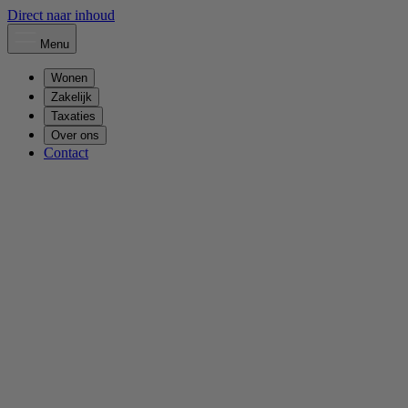
Direct naar inhoud
Menu
Wonen
Zakelijk
Taxaties
Over ons
Contact