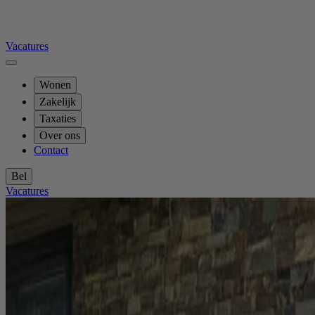
Vacatures
Wonen
Zakelijk
Taxaties
Over ons
Contact
Bel
Vacatures