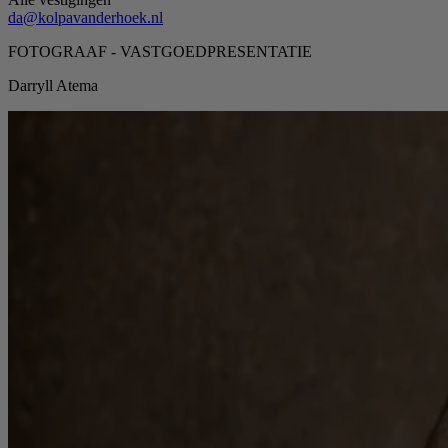
da@kolpavanderhoek.nl
FOTOGRAAF - VASTGOEDPRESENTATIE
Darryll Atema