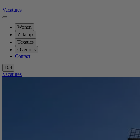
Vacatures
Wonen
Zakelijk
Taxaties
Over ons
Contact
Bel
Vacatures