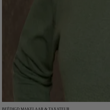
BEËDIGD MAKELAAR & TAXATEUR