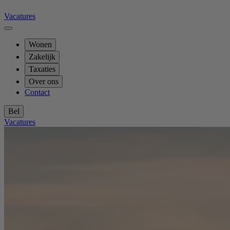
Vacatures
Wonen
Zakelijk
Taxaties
Over ons
Contact
Bel
Vacatures