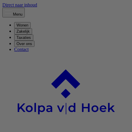
Direct naar inhoud
Menu
Wonen
Zakelijk
Taxaties
Over ons
Contact