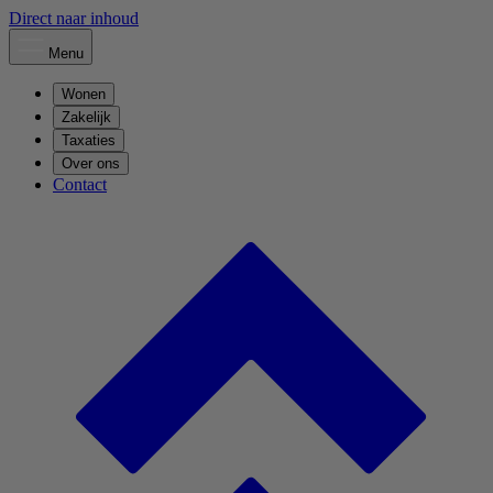
Direct naar inhoud
Menu
Wonen
Zakelijk
Taxaties
Over ons
Contact