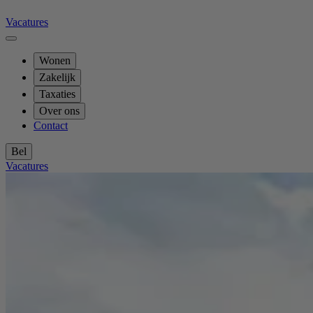
Vacatures
Wonen
Zakelijk
Taxaties
Over ons
Contact
Bel
Vacatures