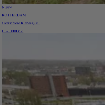
Nieuw
ROTTERDAM
Overschiese Kleiweg 681
€ 525.000 k.k.