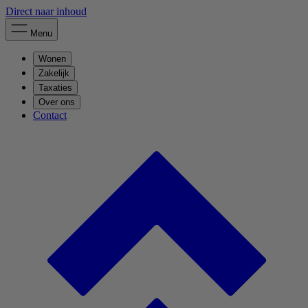
Direct naar inhoud
Menu
Wonen
Zakelijk
Taxaties
Over ons
Contact