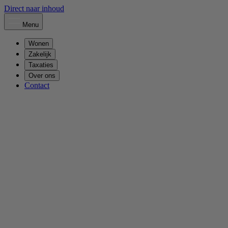
Direct naar inhoud
Menu
Wonen
Zakelijk
Taxaties
Over ons
Contact