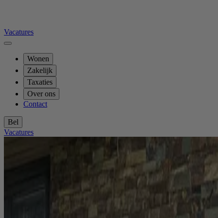
Vacatures
Wonen
Zakelijk
Taxaties
Over ons
Contact
Bel
Vacatures