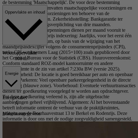
de bestemming 'Maatschappelijk'. De voor deze bestemming
aangewezen gronden omvatten maatschappelijke voorzieningen en
Oppervlakte en inhoud
gemeenschappelijke voorzieningen ten behoeve van de
bovengelegen woningen. Zekerheidsstelling: Bankgarantie ter
grootte van een betalingsverplichting van drie maanden.
Betalingswijze: De huurpenningen dienen per maand vooruit te
worden voldaan. Huurprijs indexering: Jaarlijks, voor het eerst één
jaar na huuringangsdatum, op basis van de wijziging van het
maandprijsindexcijfer volgens de consumentenprijsindex (CPI),
reeks CPI-werknemers Laag (2015=100) zoals gepubliceerd door
Woonoppervlakte
het Centraal Bureau voor de Statistiek (CBS). Huurovereenkomst:
108 m²
Conform standaard ROZ-model kantoorruimte en andere
bedrijfsruimte in de zin van artikel 7:230a BW (versie 2025).
Energie
Bereikbaarheid: De locatie is goed bereikbaar per auto en openbaar
vervoer. Parkeren: Veel openbare parkeergelegenheid in de directe
omgeving (blauwe zone). Voorbehoud: Eventuele verhuurtransacties
dienen ter goedkeuring voorgelegd te worden aan opdrachtgever.
Tot deze goedkeuring verleend is, zijn alle uitgebrachte
Energielabel
aanbiedingen geheel vrijblijvend. Algemeen: Al het bovenstaande
A
betreft informatie omtrent de verhuur van de praktijkruimtes,
gelegen aan de Boerhaavestraat 13 te Berkel en Rodenrijs. Deze
Makelaarsgegevens
informatie is door ons met de nodige zorgvuldigheid samengesteld.
Onzerzijds wordt echter geen enkele aansprakelijkheid aanvaard
voor enige onvolledigheid, onjuistheid of anderszins, dan wel de
gevolgen daarvan. Alle opgegeven maten en oppervlakten zijn