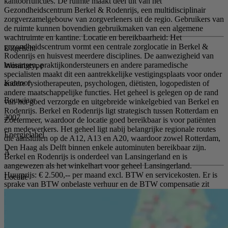
kantoorfuncties. De ruimte maakt deel uit van het
Gezondheidscentrum Berkel & Rodenrijs, een multidisciplinair
zorgverzamelgebouw van zorgverleners uit de regio. Gebruikers van
de ruimte kunnen bovendien gebruikmaken van een algemene
wachtruimte en kantine. Locatie en bereikbaarheid: Het
gezondheidscentrum vormt een centrale zorglocatie in Berkel &
Uitgelicht
Rodenrijs en huisvest meerdere disciplines. De aanwezigheid van
huisartsen, praktijkondersteuners en andere paramedische
Woningtype
specialisten maakt dit een aantrekkelijke vestigingsplaats voor onder
Kantoor
andere fysiotherapeuten, psychologen, diëtisten, logopedisten of
andere maatschappelijke functies. Het geheel is gelegen op de rand
Bouwjaar
van het goed verzorgde en uitgebreide winkelgebied van Berkel en
Rodenrijs. Berkel en Rodenrijs ligt strategisch tussen Rotterdam en
2007
Zoetermeer, waardoor de locatie goed bereikbaar is voor patiënten
en medewerkers. Het geheel ligt nabij belangrijke regionale routes
Energielabel
die aansluiten op de A12, A13 en A20, waardoor zowel Rotterdam,
Den Haag als Delft binnen enkele autominuten bereikbaar zijn.
A
Berkel en Rodenrijs is onderdeel van Lansingerland en is
aangewezen als het winkelhart voor geheel Lansingerland.
Huurprijs: € 2.500,-- per maand excl. BTW en servicekosten. Er is
Locatie
sprake van BTW onbelaste verhuur en de BTW compensatie zit
reeds in de huurprijs begrepen. Servicekosten: Ca. € 95,- per m²
bruto vloeroppervlak (BVO) per jaar op basis van jaarlijkse
nacalculatie. In de servicekosten zijn onder meer de navolgende
diensten inbegrepen: - elektriciteitsverbruik incl. vastrecht ten