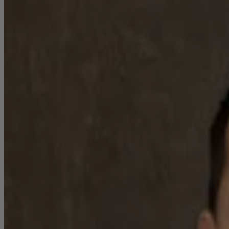
indicatief. Van toepassing zijn de NVM-voorwaarden. Kolpa Van
der Hoek Bedrijfsmakelaars is de makelaar van de verhuurder. Wij
adviseren u uw eigen NVM-makelaar in te schakelen om uw
belangen te behartigen tijdens het gehele huurtraject. Nadere
informatie: Kolpa van der Hoek Bedrijfsmakelaars Straatweg 94
3051 BL Rotterdam T: 010-4226144