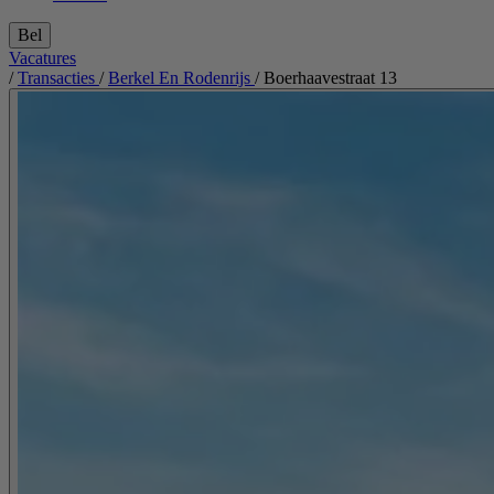
Bel
Vacatures
/
Transacties
/
Berkel En Rodenrijs
/
Boerhaavestraat 13