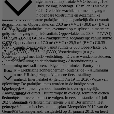
(BVO) (incl. toeslag algemene ruimte). Totale VVO bedraagt 108
m² en de totale BVO (incl. toeslag) bedraagt 162 m² en is als volgt
verdeeld: G0.31 + G.047 - Gedeelde wachtkamer met toegang tot
de praktijkruimtes, een openbare toiletruimte en gezamenlijke
kantine. G0.33 - Separate praktijkruimte, toegankelijk direct vanuit
de wachtkamer. Oppervlakte: ca. 20,0 m² (VVO) / 30,0 m² (BVO)
Status
G0.38 - Royale praktijkruimte, eventueel op te splitsen in meerdere
Verhuurd
units met toegang tot privé sanitair. Oppervlakte: ca. 53,7 m² (VVO)
Prijs
/ 80,55 m² (BVO) G0.34 - Praktijkruimte, toegankelijk vanuit ruimte
€ 2.500 p.m.
G.038 Oppervlakte: ca. 17,0 m² (VVO) / 25,5 m² (BVO) G0.35 -
Adres
Praktijkruimte, toegankelijk vanuit ruimte G.038 Oppervlakte: ca.
Boerhaavestraat 13
17,1 m² (VVO) / 25,65 m² (BVO) Voorzieningen (o.a.): -
Postcode
Systeemplafond met LED-verlichting; - Diverse wandcontactdozen;
2652 EP
- Internetaansluiting en databekabeling; - Airconditioning; -
Verwarming met radiatoren; - Eigen toiletruimte; - Pantry met
spoelbak; - Elektrische zonneschermen (buitenzijde); - Aluminium
Bouw
kozijnen met HR-beglazing; - Algemene fietsenstalling;
Duurzaamheid: Energielabel A (geldig t/m 19-11-2026) Wijze van
oplevering: De praktijkruimtes worden in de huidige staat
opgeleverd. Aanpassingen door huurder in overleg mogelijk.
Woningtype
Aanvaarding: Per direct. Huurtermijn: In overleg, termijnen dienen
Kantoor
de hoofd huurovereenkomst te volgen. In eerste instantie tot 1 juli
Bouwtype
2027. Daarna te verlengen met telkens 5 jaar. Bestemming: Het
Bestaand
geheel valt binnen het bestemmingsplan 'Meerpolder 2012' van de
Bouwjaar
Gemeente Lansingerland, vastgesteld op 31 januari 2013, en heeft
2007