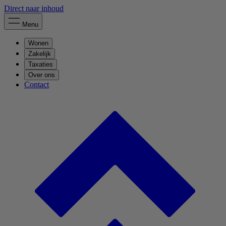
Direct naar inhoud
Menu
Wonen
Zakelijk
Taxaties
Over ons
Contact