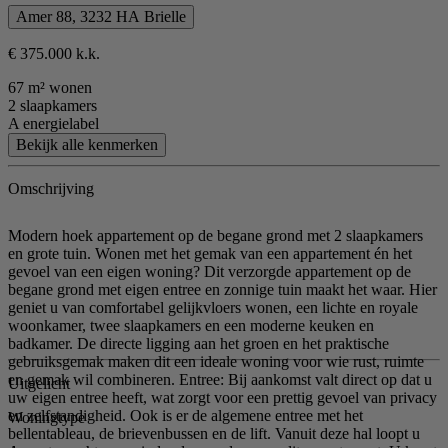
Amer 88, 3232 HA Brielle
€ 375.000 k.k.
67 m² wonen
2 slaapkamers
A energielabel
Bekijk alle kenmerken
Omschrijving
Modern hoek appartement op de begane grond met 2 slaapkamers
en grote tuin. Wonen met het gemak van een appartement én het
gevoel van een eigen woning? Dit verzorgde appartement op de
begane grond met eigen entree en zonnige tuin maakt het waar. Hier
geniet u van comfortabel gelijkvloers wonen, een lichte en royale
woonkamer, twee slaapkamers en een moderne keuken en
badkamer. De directe ligging aan het groen en het praktische
gebruiksgemak maken dit een ideale woning voor wie rust, ruimte
en gemak wil combineren. Entree: Bij aankomst valt direct op dat u
Uitgelicht
uw eigen entree heeft, wat zorgt voor een prettig gevoel van privacy
en zelfstandigheid. Ook is er de algemene entree met het
Woningtype
bellentableau, de brievenbussen en de lift. Vanuit deze hal loopt u