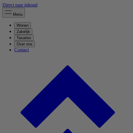
Direct naar inhoud
Menu
Wonen
Zakelijk
Taxaties
Over ons
Contact