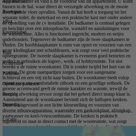
Appartement
door naar achter en vind u de voordeur van dit appartement. U komt
binnen in de hal, waar direct de verzorgde afwerking en de mooie
Bouwjaar
doorlopende vloer opvallen. Vanuit de hal heeft u toegang tot het
separate toilet, de meterkast en een praktische kast met onder andere
1994
de opstelling van de cv installatie. De badkamer is centraal gelegen
en beschikt over een inloopdouche, wastafel en aansluitingen voor
Energielabel
de wasmachine. Alles is functioneel ingericht, modern en netjes
onderhouden. Tegenover de badkamer zijn de twee slaapkamers te
A
vinden. De hoofdslaapkamer is ruim van opzet en voorzien van een
grote kledingkast met schuifdeuren, wat zorgt voor veel praktische
Tuin
opbergruimte. De tweede slaapkamer is eveneens goed bemeten en
perfect te gebruiken als logeer-, werk- of hobbyruimte. Tot slot
Achtertuin
bereikt u de ruime woonkamer. Dit is zonder twijfel het hart van de
woning. De grote raampartijen zorgen voor een aangename
Parkeren
lichtinval en een vrij zicht naar buiten. De woonkamer biedt volop
ruimte voor een comfortabele zithoek en een gezellige eethoek. De
Openbaar parkeren
groene accentwand geeft de ruimte karakter en warmte, terwijl de
Berging
neutrale afwerking ervoor zorgt dat het geheel direct instap klaar is.
Aansluitend aan de woonkamer bevindt zich de halfopen keuken.
Inpandig
Deze is uitgevoerd in een lichte kleurstelling en voorzien van
diverse inbouwapparatuur, waaronder een gaskookplaat, afzuigkap,
vaatwasser en koel-/vriescombinatie. De keuken is praktisch
Locatie
ingedeeld en staat in direct contact met de woonruimte, wat zorgt
voor een open en betrokken gevoel tijdens het koken. Vanuit de
woonkamer en keuken heeft u toegang tot de uitzonderlijker riante