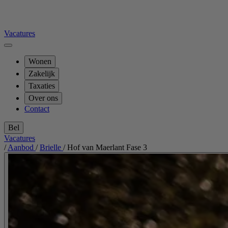
Vacatures
Wonen
Zakelijk
Taxaties
Over ons
Contact
Bel
Vacatures
/
Aanbod
/
Brielle
/
Hof van Maerlant Fase 3