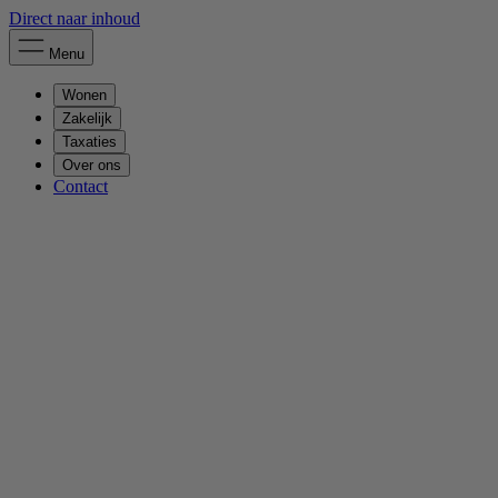
Direct naar inhoud
Menu
Wonen
Zakelijk
Taxaties
Over ons
Contact