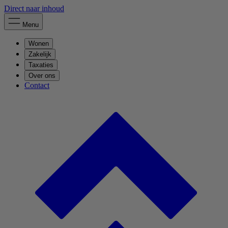
Direct naar inhoud
Menu
Wonen
Zakelijk
Taxaties
Over ons
Contact