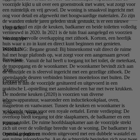
voorzijde kijkt u uit over een groenstrook met water, wat zorgt voor
een ruimtelijk en vrij gevoel. De woning is smaakvol ingericht met
oog voor detail en afgewerkt met hoogwaardige materialen. Zo zijn
de wanden enkele jaren geleden strak gestuukt, is er een nieuwe
vloer gelegd en zijn de keuken, badkamer en beide toiletten volledig
Uitgelicht
vernieuwd in 2020. In 2021 is de tuin fraai aangelegd en voorzien
van een sfeervolle overkapping met zithoek. Kortom, een heerlijk
Woningtype
huis waar u zo in kunt en direct kunt beginnen met genieten.
Woonhuis
INDELING: Begane grond: Bij binnenkomst valt direct de ruime
hal met hoge plafonds op, wat zorgt voor een aangenaam gevoel
Bouwjaar
van ruimte. Vanuit de hal heeft u toegang tot het toilet, de meterkast,
de trapopgang en de woonkamer. De woonkamer bevindt zich aan
2008
de tuinzijde en is sfeervol ingericht met een gezellige zithoek. De
openslaande deuren verbinden binnen moeiteloos met buiten. De
Energielabel
keuken is aan de voorzijde gesitueerd en uitgevoerd in een
praktische L-opstelling met aansluitend een bar met twee krukken.
A
De moderne keuken (2020) is voorzien van diverse
inbouwapparatuur, waaronder een inductiekookplaat, oven,
Tuin
magnetron en vaatwasser. Tussen de keuken en woonkamer is
voldoende ruimte voor een royale eettafel. Eerste verdieping: De
Achtertuin, Voortuin
overloop biedt toegang tot drie slaapkamers, de badkamer en een
separaat toilet. De ruime hoofdslaapkamer aan de voorzijde strekt
Parkeren
zich uit over de volledige breedte van de woning. De badkamer is
centraal gelegen en modern uitgevoerd met een dubbele wastafel en
Openbaar parkeren
een ruime inloopdouche. Aan de achterzijde bevinden zich nog twee