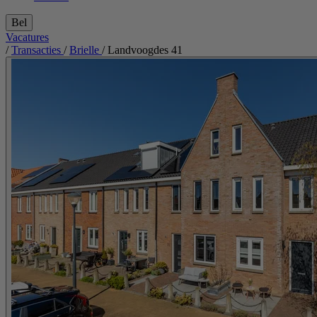
Bel
Vacatures
/
Transacties
/
Brielle
/
Landvoogdes 41