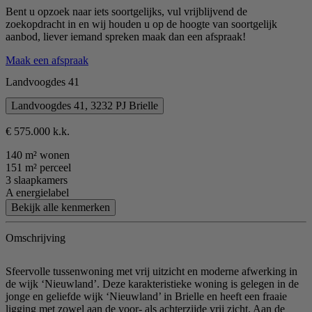
Bent u opzoek naar iets soortgelijks, vul vrijblijvend de
zoekopdracht in en wij houden u op de hoogte van soortgelijk
aanbod, liever iemand spreken maak dan een afspraak!
Maak een afspraak
Landvoogdes 41
Landvoogdes 41, 3232 PJ Brielle
€ 575.000 k.k.
140 m² wonen
151 m² perceel
3 slaapkamers
A energielabel
Bekijk alle kenmerken
Omschrijving
Sfeervolle tussenwoning met vrij uitzicht en moderne afwerking in
de wijk ‘Nieuwland’. Deze karakteristieke woning is gelegen in de
jonge en geliefde wijk ‘Nieuwland’ in Brielle en heeft een fraaie
ligging met zowel aan de voor- als achterzijde vrij zicht. Aan de