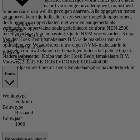
aansprakelijkheid aanvaard voor enige onvolledigheid, onjuistheid
of anderszins, dan wel de gevolgen daarvan. Alle opgegeven maten
en oppervlakten zijn indicatief en zo secuur mogelijk opgenomen,
Status
doch mogen de oppervlakten niet worden aangemerkt als
Verkocht
verhuurbare oppervlakte zoals gedefinieerd conform NEN 2580
Vraagprijs
meetrapportage. Van toepassing zijn de NVM voorwaarden. Kolpa
€ 225.000 k.k.
Van der Hoek Bedrijfsmakelaars B.V. is de makelaar van de
Adres
opdrachtgever. Wij adviseren u uw eigen NVM- makelaar in te
Voorstraat 38 a
schakelen om uw belangen te behartigen tijdens het gehele traject.
Postcode
Nadere informatie: Kolpa van der Hoek Bedrijfsmakelaars B.V.
3231 BJ
Voorweg 2 3233 SK OOSTVOORNE 0181-484000
www.kolpavanderhoek.nl bedrijfsmakelaars@kolpavanderhoek.nl
Bouw
Woningtype
Verkoop
Bouwtype
Bestaand
Bouwjaar
1906
Oppervlakte en inhoud