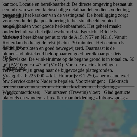
kantoor. Locatie en bereikbaarheid: De directe omgeving bestaat uit
een mix van wonen, kleinschalige detailhandel en dienstverlening,
passend bij het karakter van de vestingstad. De hoekligging zorgt
Uitgelicht
voor een duidelijke positionering in het straatbeeld en biedt
mogelijkheden voor goede herkenbaarheid. Het geheel maakt
Woningtype
onderdeel uit van het rijksbeschermd stadsgezicht. Brielle is
Verkoop
uitstekend bereikbaar per auto via de A15, N57 en N218. Vanuit
Rotterdam bedraagt de reistijd circa 30 minuten. Het centrum is
Bouwjaar
duidelijk ontsloten en goed bewegwijzerd. Daarnaast is de
binnenstad uitstekend beloopbaar en goed bereikbaar per fiets.
1906
Oppervlakte: De winkelruimte op de begane grond is in totaal ca. 56
m² (BVO) en ca. 47 m² (VVO). Voor de exacte afmetingen
Energielabel
verwijzen wij u graag naar de bijgevoegde plattegronden.
Vraagprijs: € 225.000,-- k.k. Huurprijs: € 1.250,-- per maand excl.
E
btw Servicekosten: Nader te bepalen. Voorzieningen: - Elektrisch
bedienbaar zonnescherm; - Houten kozijnen met beglazing; -
Wandcontactdozen; - Natuursteen (Travetin) vloer; - Glad gestucte
Locatie
plafonds en wanden; - Luxaflex raambekleding; - Inbouwspots; -
Toiletruimte met fonteintje; - Pantry met spoelbak; - Centrale
verwarming met radiator en vloerverwarming; - Eigen meterkast;
Aan de achterzijde van het pand is er middels een loopdeur toegang
tot een tussenhal, die leidt naar de entree van de bovengelegen
woning. Deze woning is tevens te koop! Energielabel: E (geldig t/m
13-04-2036) Parkeren: Gratis openbare parkeergelegenheid in de
omgeving. Wijze van oplevering: Het object wordt leeg, vrij van