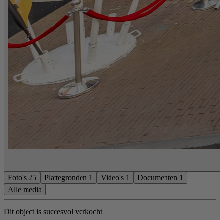
Foto's
25
Plattegronden
1
Video's
1
Documenten
1
Alle media
Dit object is succesvol verkocht