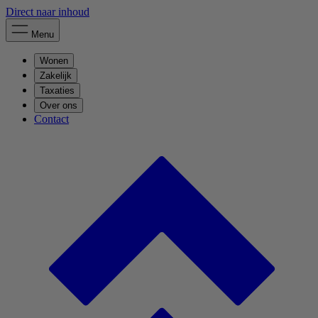
Direct naar inhoud
Menu
Wonen
Zakelijk
Taxaties
Over ons
Contact