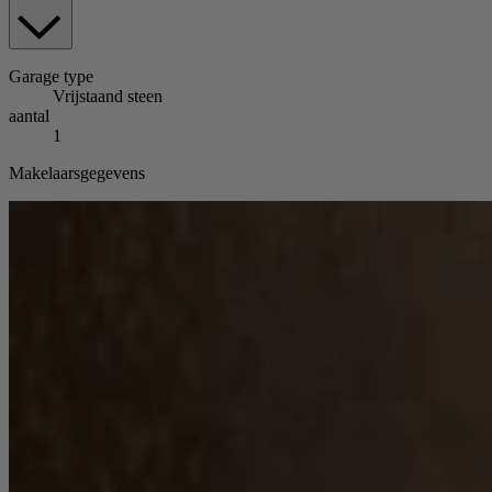
Garage
type
Vrijstaand steen
aantal
1
Makelaarsgegevens