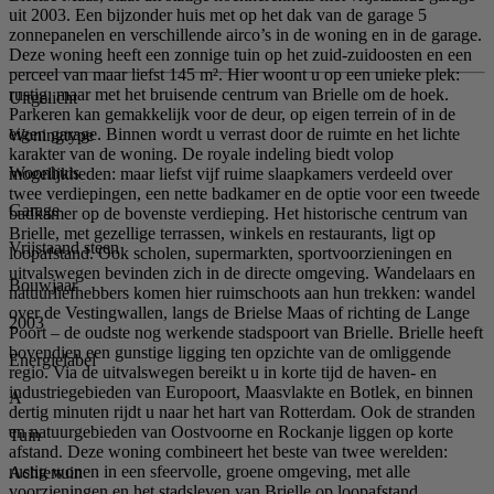
uit 2003. Een bijzonder huis met op het dak van de garage 5
zonnepanelen en verschillende airco’s in de woning en in de garage.
Deze woning heeft een zonnige tuin op het zuid-zuidoosten en een
perceel van maar liefst 145 m². Hier woont u op een unieke plek:
rustig, maar met het bruisende centrum van Brielle om de hoek.
Uitgelicht
Parkeren kan gemakkelijk voor de deur, op eigen terrein of in de
eigen garage. Binnen wordt u verrast door de ruimte en het lichte
Woningtype
karakter van de woning. De royale indeling biedt volop
Woonhuis
mogelijkheden: maar liefst vijf ruime slaapkamers verdeeld over
twee verdiepingen, een nette badkamer en de optie voor een tweede
Garage
badkamer op de bovenste verdieping. Het historische centrum van
Brielle, met gezellige terrassen, winkels en restaurants, ligt op
Vrijstaand steen
loopafstand. Ook scholen, supermarkten, sportvoorzieningen en
uitvalswegen bevinden zich in de directe omgeving. Wandelaars en
Bouwjaar
natuurliefhebbers komen hier ruimschoots aan hun trekken: wandel
over de Vestingwallen, langs de Brielse Maas of richting de Lange
2003
Poort – de oudste nog werkende stadspoort van Brielle. Brielle heeft
bovendien een gunstige ligging ten opzichte van de omliggende
Energielabel
regio. Via de uitvalswegen bereikt u in korte tijd de haven- en
industriegebieden van Europoort, Maasvlakte en Botlek, en binnen
A
dertig minuten rijdt u naar het hart van Rotterdam. Ook de stranden
en natuurgebieden van Oostvoorne en Rockanje liggen op korte
Tuin
afstand. Deze woning combineert het beste van twee werelden:
rustig wonen in een sfeervolle, groene omgeving, met alle
Achtertuin
voorzieningen en het stadsleven van Brielle op loopafstand.