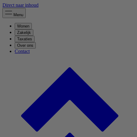
Direct naar inhoud
Menu
Wonen
Zakelijk
Taxaties
Over ons
Contact