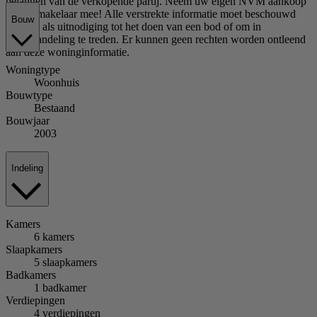
belangen van de verkopende partij. Neem uw eigen NVM aankoop
servicemakelaar mee! Alle verstrekte informatie moet beschouwd
Bouw
worden als uitnodiging tot het doen van een bod of om in
onderhandeling te treden. Er kunnen geen rechten worden ontleend
aan deze woninginformatie.
Woningtype
Woonhuis
Bouwtype
Bestaand
Bouwjaar
2003
Indeling
Kamers
6 kamers
Slaapkamers
5 slaapkamers
Badkamers
1 badkamer
Verdiepingen
4 verdiepingen