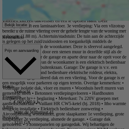
wasmachine als –droger, een Vaillant HR CW5-ketel (bj. 2018), een
Itho wtw-installatie en veel bergruimte. De berging is eventueel om
te bouwen tot tweede badkamer. De twee slaapkamers zijn beide
voorzien van een dakvenster en een te openen raam. Deze
Bekijk locatie
verdieping heeft een laminaatvloer. 3e verdieping: Via een vlizotrap
bereikt u de ruime vliering over de gehele lengte van de woning met
stahoogte (1.88 m). Achtertuin/stadstuin: De tuin aan de achterzijde
Kenmerken
is gelegen op het zuid/zuidoosten en toegankelijk middels de
openslaande deuren in de woonkamer. Deze is sfeervol aangelegd.
Prijs en aanvaarding
Het is deels omgeven door een stenen muur in dezelfde stijl als de
woning met deur naar de garage en aparte deur naar de oprit voor de
garage. Aan de kant van de woonkamer is een elektrisch bedienbaar
zonnescherm en een buitenkraan. Garage: De garage is v.v. een
loopdeur, een op afstand bedienbare elektrische roldeur, elektra,
airconditioning, geïsoleerd dak en een vliering. Voor de garage is er
een mogelijk voor parkeren op eigen terrein. Overige kenmerken: •
Status
Volledige isolatie dak, vloer en muren • Woonhuis heeft muren van
Verkocht
gemetseld steen • Betonnen verdiepingsvloeren • Hardhouten
Vraagprijs
kozijnen met hr++ beglazing • Meterkast: 7x 220V groepen met
€ 695.000 k.k.
aardlekschakelaar • Vaillant HR CW5-ketel (bj. 2018) • Itho warmte
Adres
terugwin installatie • Elektrisch bedienbare zonwering •
Witte de Withstraat 41
Airconditioning woonkamer, grote slaapkamer 1e verdieping, grote
Postcode
slaapkamer 2e verdieping, alsmede de garage. • Garage dak
3231 CX
geïsoleerd. • 5 zonnepanelen op garagedak. Wij behartigen de