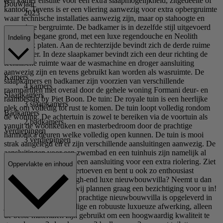
een kamer ensuite voor een extra slaapmogelijkheid, zitgedeelte of
Bouwjaar
kantoor. Tevens is er een vliering aanwezig voor extra opbergruimte
2023
waar technische installaties aanwezig zijn, maar op stahoogte en
zeer ruime bergruimte. De badkamer is in dezelfde stijl uitgevoerd
als op de begane grond, met een luxe regendouche en Neolith
Indeling
boekwerk platen. Aan de rechterzijde bevindt zich de derde ruime
slaapkamer. In deze slaapkamer bevindt zich een deur richting de
technische ruimte waar de wasmachine en droger aansluiting
aanwezig zijn en tevens gebruikt kan worden als wasruimte. De
Kamers
slaapkamers en badkamer zijn voorzien van verschillende
4 kamers
raampartijen met overal door de gehele woning Formani deur- en
Slaapkamers
raambeslag by Piet Boon. De tuin: De royale tuin is een heerlijke
3 slaapkamers
plek om volledig tot rust te komen. De tuin loopt volledig rondom
Badkamers
de woning. De achtertuin is zowel te bereiken via de voortuin als
2 badkamers
vanuit de woonkeuken en masterbedroom door de prachtige
Verdiepingen
harmonica deuren welke volledig open kunnen. De tuin is mooi
3 verdiepingen
strak aangelegd en er zijn verschillende aansluitingen aanwezig. De
aansluitingen voor een zwembad en een tuinhuis zijn namelijk al
aanwezig. Tevens is er een aansluiting voor een extra riolering. Ziet
Oppervlakte en inhoud
u zich hier al heerlijk vertoeven en bent u ook zo enthousiast
geworden over deze high-end luxe nieuwbouwvilla? Neemt u dan
contact met ons op en wij plannen graag een bezichtiging voor u in!
Bijzonderheden: -Deze prachtige nieuwbouwvilla is opgeleverd in
juni 2023; -Hoogwaardige en robuuste luxueuze afwerking, alleen
de beste materialen zijn gebruikt om een hoogwaardig kwaliteit te