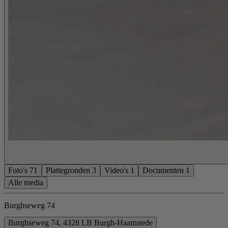
Foto's
71
Plattegronden
3
Video's
1
Documenten
1
Alle media
Burghseweg 74
Burghseweg 74, 4328 LB Burgh-Haamstede