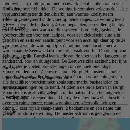
inbouwkasten, diningroom met maatwerk eettafel, alle kranen van
Bouwjaar
Hotbath geborsteld nikkel. De woning is compleet volgens de laatste
verduurzamingstrends denk hierbij aan warmte- koelsysteem
2023
volledig geïntegreerd in de vloer op beide etages. De woning heeft
HR++ isolerende beglazing, 40 zonnepanelen, een volledig lichtplan
Energielabel
op beide etages met warm to dim systeem, is volledig gasloos, de
voorbereidingen voor een laadpaal voor een elektrische auto zijn
A+++
getroffen en zelfs een aansluitpunt voor een accu ligt klaar op de 2e
verdieping van de woning. Op zo’n uitmuntende locatie nieuw
Tuin
wonen aan de Zeeuwse kust komt niet vaak voorbij. Op de kop van
Schouwen prijkt Burgh-Haamstede aan de voet van het langgerekte
Tuin rondom
zandstrand, bos- en duingebied. De Zeeuwse zilte zeelucht, het fijne
zand onder je voeten, voorzieningen om de hoek oneindige
Parkeren
zomeravonden in de Zeeuwse natuur. Burgh-Haamstede is uniek
door zijn krachtige ligging aan de kust én toch voorzieningen van
Openbaar parkeren, Op eigen terrein
alle dagelijkse voorzieningen zoals supermarkt, basisscholen en
Verdiepingen
sportvoorzieningen bij de hand. Middenin de oude kern van Burgh-
Haamstede is deze villa gelegen, op loopafstand van het uitgerekte
3 verdiepingen
natuurgebied de Zeepeduinen. De royale nieuwbouwvilla beschikt
over een ruime entree, riante woonkeuken, sfeervolle living en
dining, 3 zeer royale slaapkamers, 2 badkamers en een riante tuin
Locatie
gelegen rondom de woning. De masterbedroom is gelegen op de
begane grond en heeft een riante kleedkamer en badkamer ensuite.
De zeer unieke harmonica pui over de breedte van de woning is echt
een eyecatcher en zorgt voor een fijne lichte woonomgeving waarbij