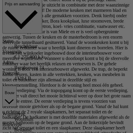
Prijs en aanvaarding
woonkeuken. Het vrije uitzicht in combinatie met deze waanzinnige
keuken is fenomenaal! De moderne keuken met marmeren blad en
keukeneiland zijn van alle gemakken voorzien. Denk hierbij onder
andere aan een Quooker, Bora kookplaat, luxe stoomoven, brede
oven en aparte magnetron, koel- vries combinatie, vaatwasser etc.
Alle keukenapparatuur is van Miele en er is veel opbergruimte
aanwezig. Tussen de keuken en de masterbedroom is een enorm
Status
sfeervolle tunnelhaard gesitueerd. Vanaf de woonkeuken komt u bij
Beschikbaar
de ruime eetkamer waar u heerlijk kunt dineren en borrelen. Hier is
Vraagprijs
tevens een wijnkoeler ingebouwd door de interieurbouwer voor
€ 1.275.000 k.k.
meerdere wijnflessen. Wanneer u doorloopt komt u bij de sfeervolle
Adres
zitkamer waar het heerlijk relaxen en vertoeven is. De gehele
Burghseweg 74
woning is door een interieurbouwer afgewerkt. De trap, de beperkt
Postcode
aantal deuren, kasten in alle vertrekken, keuken, was meubelen in
4328 LB
toilet en badkamer zijn allemaal in dezelfde stijl en
kleursamenstelling. Hierdoor is de woning heel mooi één geheel.
Eerste verdieping: Via de trapopgang komt op de eerste verdieping.
Bouw
Ook hier valt direct het mooie lichtinval weer op door het grote raam
boven de entree. De eerste verdieping is tevens voorzien van
dezelfde mooie gietvloer als op de begane grond. Vanaf de hal kunt
u richting de 2 royale slaapkamers, het separaat toilet en de
Woningtype
badkamer. De badkamer is met dezelfde materialen afgewerkt als de
Woonhuis
master bathroom op de begane grond. Aan de linkerzijde bevindt
Bouwtype
zicht het separaat toilet en een slaapkamer. Deze slaapkamer heeft
Bestaand