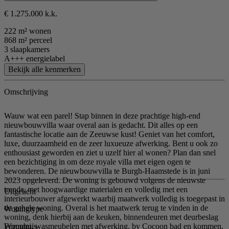
€ 1.275.000 k.k.
222 m² wonen
868 m² perceel
3 slaapkamers
A+++ energielabel
Bekijk alle kenmerken
Omschrijving
Wauw wat een parel! Stap binnen in deze prachtige high-end
nieuwbouwvilla waar overal aan is gedacht. Dit alles op een
fantastische locatie aan de Zeeuwse kust! Geniet van het comfort,
luxe, duurzaamheid en de zeer luxueuze afwerking. Bent u ook zo
enthousiast geworden en ziet u uzelf hier al wonen? Plan dan snel
een bezichtiging in om deze royale villa met eigen ogen te
bewonderen. De nieuwbouwvilla te Burgh-Haamstede is in juni
2023 opgeleverd. De woning is gebouwd volgens de nieuwste
trends, met hoogwaardige materialen en volledig met een
Uitgelicht
interieurbouwer afgewerkt waarbij maatwerk volledig is toegepast in
de gehele woning. Overal is het maatwerk terug te vinden in de
Woningtype
woning, denk hierbij aan de keuken, binnendeuren met deurbeslag
Woonhuis
Formani, wasmeubelen met afwerking, by Cocoon bad en kommen,