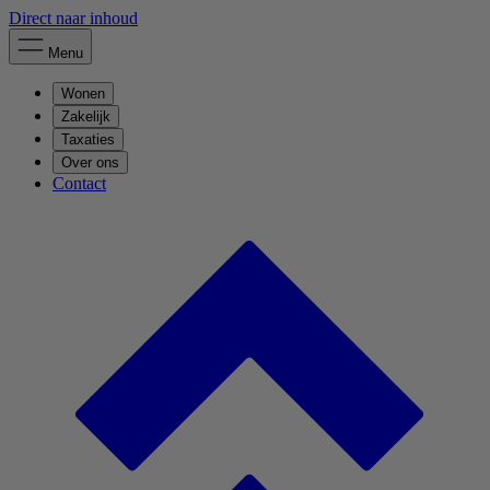
Direct naar inhoud
Menu
Wonen
Zakelijk
Taxaties
Over ons
Contact