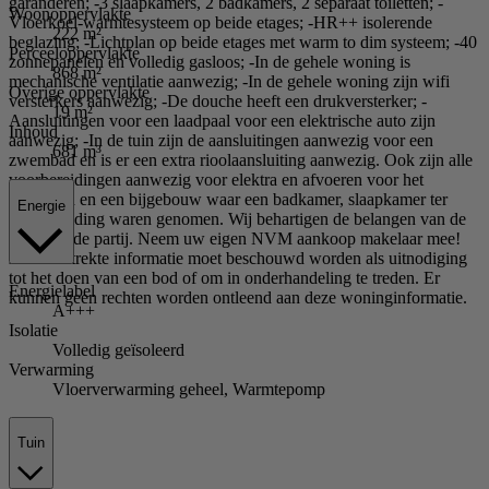
garanderen; -3 slaapkamers, 2 badkamers, 2 separaat toiletten; -
Woonoppervlakte
Vloerkoel-warmtesysteem op beide etages; -HR++ isolerende
222 m²
beglazing; -Lichtplan op beide etages met warm to dim systeem; -40
Perceeloppervlakte
zonnepanelen en volledig gasloos; -In de gehele woning is
868 m²
mechanische ventilatie aanwezig; -In de gehele woning zijn wifi
Overige oppervlakte
versterkers aanwezig; -De douche heeft een drukversterker; -
19 m²
Aansluitingen voor een laadpaal voor een elektrische auto zijn
Inhoud
aanwezig; -In de tuin zijn de aansluitingen aanwezig voor een
681 m³
zwembad en is er een extra rioolaansluiting aanwezig. Ook zijn alle
voorbereidingen aanwezig voor elektra en afvoeren voor het
zwembad en een bijgebouw waar een badkamer, slaapkamer ter
Energie
voorbereiding waren genomen. Wij behartigen de belangen van de
verkopende partij. Neem uw eigen NVM aankoop makelaar mee!
Alle verstrekte informatie moet beschouwd worden als uitnodiging
tot het doen van een bod of om in onderhandeling te treden. Er
Energielabel
kunnen geen rechten worden ontleend aan deze woninginformatie.
A+++
Isolatie
Volledig geïsoleerd
Verwarming
Vloerverwarming geheel, Warmtepomp
Tuin