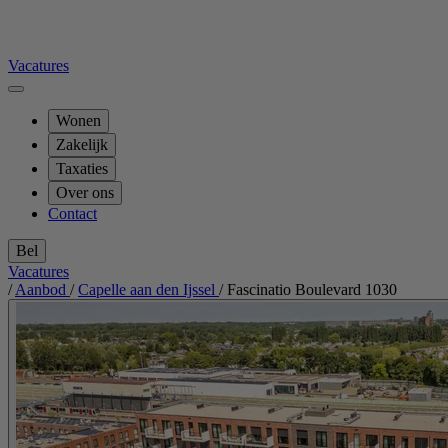
Vacatures
Wonen
Zakelijk
Taxaties
Over ons
Contact
Bel
Vacatures
/
Aanbod
/
Capelle aan den Ijssel
/
Fascinatio Boulevard 1030