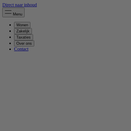
Direct naar inhoud
Menu
Wonen
Zakelijk
Taxaties
Over ons
Contact