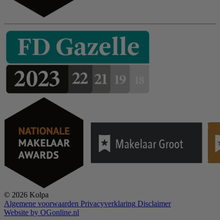
© 2026 Kolpa
Algemene voorwaarden
Privacyverklaring
Disclaimer
Website by OGonline.nl