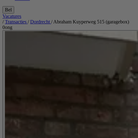
Bel
Vacatures
/
Transacties
/
Dordrecht
/
Abraham Kuyperweg 515 (garagebox)
0ong