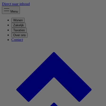
Direct naar inhoud
Menu
Wonen
Zakelijk
Taxaties
Over ons
Contact