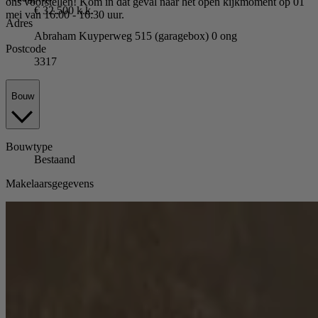
ons voorstellen! Kom in dat geval naar het open kijkmoment op 01
€ 32.500 k.k.
mei van 16:00 - 16:30 uur.
Adres
Abraham Kuyperweg 515 (garagebox) 0 ong
Postcode
3317
Bouw
Bouwtype
Bestaand
Makelaarsgegevens