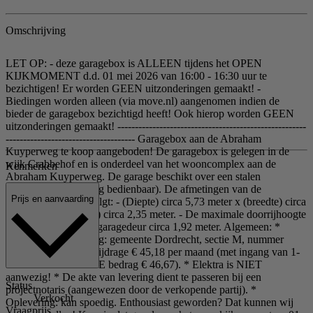
Omschrijving
LET OP: - deze garagebox is ALLEEN tijdens het OPEN
KIJKMOMENT d.d. 01 mei 2026 van 16:00 - 16:30 uur te
bezichtigen! Er worden GEEN uitzonderingen gemaakt! -
Biedingen worden alleen (via move.nl) aangenomen indien de
bieder de garagebox bezichtigd heeft! Ook hierop worden GEEN
uitzonderingen gemaakt! ------------------------------------------------------
------------------------------------- Garagebox aan de Abraham
Kuyperweg te koop aangeboden! De garagebox is gelegen in de
wijk Crabbehof en is onderdeel van het wooncomplex aan de
Kenmerken
Abraham Kuyperweg. De garage beschikt over een stalen
kanteldeur (handmatig bedienbaar). De afmetingen van de
Prijs en aanvaarding
garagebox zijn als volgt: - (Diepte) circa 5,73 meter x (breedte) circa
3,48 meter x (hoogte) circa 2,35 meter. - De maximale doorrijhoogte
is in verband met de garagedeur circa 1,92 meter. Algemeen: *
Kadastrale aanduiding: gemeente Dordrecht, sectie M, nummer
2475 A141. * VvE bijdrage € 45,18 per maand (met ingang van 1-
1-2027 wordt het VvE bedrag € 46,67). * Elektra is NIET
aanwezig! * De akte van levering dient te passeren bij een
Status
projectnotaris (aangewezen door de verkopende partij). *
Verkocht
Oplevering: kan spoedig. Enthousiast geworden? Dat kunnen wij
Vraagprijs