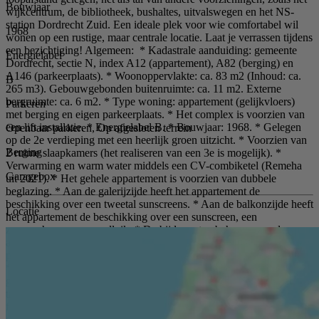
Bouwjaar
wijkcentrum, de bibliotheek, bushaltes, uitvalswegen en het NS-
station Dordrecht Zuid. Een ideale plek voor wie comfortabel wil
1968
wonen op een rustige, maar centrale locatie. Laat je verrassen tijdens
een bezichtiging! Algemeen: * Kadastrale aanduiding: gemeente
Energielabel
Dordrecht, sectie N, index A12 (appartement), A82 (berging) en
A146 (parkeerplaats). * Woonoppervlakte: ca. 83 m2 (Inhoud: ca.
B
265 m3). Gebouwgebonden buitenruimte: ca. 11 m2. Externe
bergruimte: ca. 6 m2. * Type woning: appartement (gelijkvloers)
Parkeren
met berging en eigen parkeerplaats. * Het complex is voorzien van
een lift installatie. * Energielabel B. * Bouwjaar: 1968. * Gelegen
Openbaar parkeren, Op afgesloten terrein
op de 2e verdieping met een heerlijk groen uitzicht. * Voorzien van
Berging
2 ruime slaapkamers (het realiseren van een 3e is mogelijk). *
Verwarming en warm water middels een CV-combiketel (Remeha
Garagebox
uit 2021). * Het gehele appartement is voorzien van dubbele
beglazing. * Aan de galerijzijde heeft het appartement de
beschikking over een tweetal sunscreens. * Aan de balkonzijde heeft
Locatie
het appartement de beschikking over een sunscreen, een
zonnescherm en een rolluik. * De bijdrage ten behoeve van de
actieve VvE bedraagt € 183,98 per maand (appartement, berging en
parkeerplaats). * Nabij winkels, openbaar vervoer en uitvalswegen.
* Oplevering: in overleg (op korte termijn is mogelijk). Begane
grond: Entree Afgesloten entreehal met toegang tot de lift en het
trappenhuis, de brievenbussen, het bellentableau en de eigen
fietsenberging. Berging (ca. 2,76 x 2,16 m.) Eigen berging in de