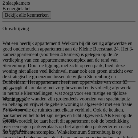
2 slaapkamers
B energielabel
Bekijk alle kenmerken
Omschrijving
Wat een heerlijk appartement! Welkom bij dit keurig afgewerkte en
goed onderhouden appartement aan de Kleine Beerstraat 24. Het 3-
kamerappartement (voorheen 4 kamers) is gelegen op de 2e
verdieping van een appartementencomplex aan de rand van
Sterrenburg. Door de ligging, met zicht op een park, biedt deze
woning niet alleen veel lichtinval, maar ook een groen uitzicht over
de strategische groenzone tussen de wijken Sterrenburg en
Dubbeldam. Het appartement heeft een oppervlakte van circa 83
m2, wordt al jarenlang met zorg bewoond en is volledig afgewerkt
Uitgelicht
in neutrale kleurstellingen, wat zorgt voor een rustige en tijdloze
uitstraling. De wanden zijn grotendeels voorzien van spachtelputz
Woningtype
en behang en vrijwel de gehele woning is afgewerkt met een fraaie
Appartement
PVC-vloer die de ruimtes met elkaar verbindt. Ook de keuken,
badkamer en het toilet zijn netjes en licht afgewerkt. Als kers op de
Garage
spreekwoordelijke taart heeft dit appartement ook de beschikking
over een eigen parkeerplaats op het afgesloten parkeerterrein naast
Parkeerplaats
het appartementencomplex. Winkelcentrum Sterrenburg is op
loopafstand gelegen, net als tal van andere voorzieningen, zoals het