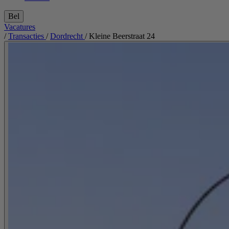
Bel
Vacatures
/
Transacties
/
Dordrecht
/
Kleine Beerstraat 24