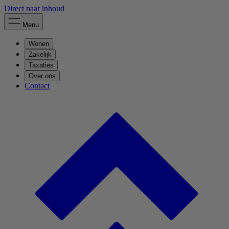
Direct naar inhoud
Menu
Wonen
Zakelijk
Taxaties
Over ons
Contact