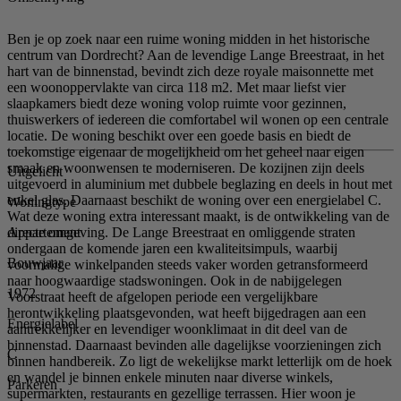
Ben je op zoek naar een ruime woning midden in het historische
centrum van Dordrecht? Aan de levendige Lange Breestraat, in het
hart van de binnenstad, bevindt zich deze royale maisonnette met
een woonoppervlakte van circa 118 m2. Met maar liefst vier
slaapkamers biedt deze woning volop ruimte voor gezinnen,
thuiswerkers of iedereen die comfortabel wil wonen op een centrale
locatie. De woning beschikt over een goede basis en biedt de
toekomstige eigenaar de mogelijkheid om het geheel naar eigen
smaak en woonwensen te moderniseren. De kozijnen zijn deels
Uitgelicht
uitgevoerd in aluminium met dubbele beglazing en deels in hout met
enkel glas. Daarnaast beschikt de woning over een energielabel C.
Woningtype
Wat deze woning extra interessant maakt, is de ontwikkeling van de
Appartement
directe omgeving. De Lange Breestraat en omliggende straten
ondergaan de komende jaren een kwaliteitsimpuls, waarbij
Bouwjaar
voormalige winkelpanden steeds vaker worden getransformeerd
naar hoogwaardige stadswoningen. Ook in de nabijgelegen
1972
Voorstraat heeft de afgelopen periode een vergelijkbare
herontwikkeling plaatsgevonden, wat heeft bijgedragen aan een
Energielabel
aantrekkelijker en levendiger woonklimaat in dit deel van de
binnenstad. Daarnaast bevinden alle dagelijkse voorzieningen zich
C
binnen handbereik. Zo ligt de wekelijkse markt letterlijk om de hoek
en wandel je binnen enkele minuten naar diverse winkels,
Parkeren
supermarkten, restaurants en gezellige terrassen. Hier woon je