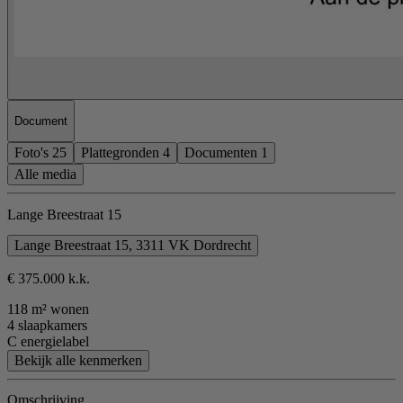
Document
Foto's
25
Plattegronden
4
Documenten
1
Alle media
Lange Breestraat 15
Lange Breestraat 15, 3311 VK Dordrecht
€ 375.000 k.k.
118 m² wonen
4 slaapkamers
C energielabel
Bekijk alle kenmerken
Omschrijving