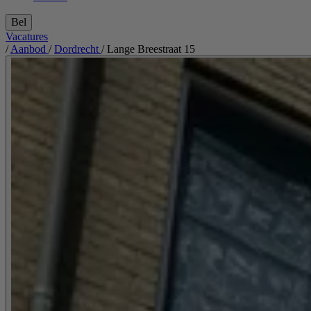
Bel
Vacatures
/
Aanbod
/
Dordrecht
/
Lange Breestraat 15