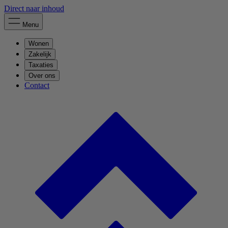
Direct naar inhoud
Menu
Wonen
Zakelijk
Taxaties
Over ons
Contact