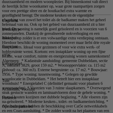
duurzaamheid en modern woonplezier. Bij binnenkomst valt direct
de heerlijk lichte woonkamer op, waar grote raampartijen zorgen
voor een prettige sfeer en de houtkachel extra warmte en
gezelligheid brengt. De moderne keuken en de eigentijdse
afwerking van zowel het toilet als de badkamer maken het geheel
Uitgelicht
helemaal van nu. Ook op het gebied van duurzaamheid zit u hier
goed. De woning is namelijk goed geïsoleerd en is voorzien van 6
Woningtype
zonnepanelen. Dankzij de gerealiseerde nokverhoging en een
Woonhuis
dakkapel op zolder is er een volwaardige extra verdieping ontstaan.
Hierdoor beschikt de woning momenteel over maar liefst drie royale
Bouwjaar
slaapkamers. Ideaal voor gezinnen of voor wie extra werk- of
hobbyruimte wenst. Kortom: een instapklare woning op een fijne
1956
locatie, waar comfort, ruimte en energiezuinig wonen samenkomen!
Algemeen: * Kadastrale aanduiding: gemeente Dubbeldam, sectie
Energielabel
A, nummer 3829, groot 159 m2. * Woonoppervlakte: ca. 115 m2
(Inhoud: ca. 360 m3). Externe bergruimte: ca. 17 m2. * Bouwjaar:
C
1956. * Type woning: tussenwoning. * Gelegen op gewilde
woonlocatie in Dubbeldam. * Het betreft hier een instapklaar
Tuin
woonhuis! * Energielabel C (definitief gemaakt voor plaatsen 6
zonnepanelen). * Voorzien van 3 ruime slaapkamers. * Overwegend
Achtertuin, Voortuin
strak gestucte wanden en laminaatvloeren door de gehele woning. *
Overal houten kozijnen met dubbele beglazing. * Alle vloeren zijn
Parkeren
na-geïsoleerd. * Moderne keuken-, toilet- en badkamerinrichting. *
Alle leefruimtes hebben de beschikking over Cat5e netwerkkabels
Openbaar parkeren
en een Coax-aansluiting. * De zolder wordt na het plaatsen van een