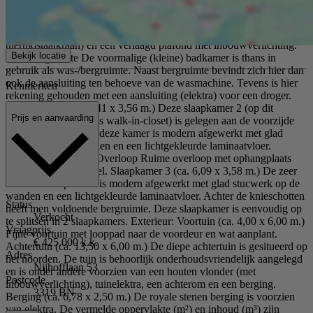
Badkamer (ca. 2,58 x 2,11 m.) De fraaie badkamer is geheel
betegeld en voorzien van een zwevend closet, een wastafel, een
designradiator, een ruime inloopdouche (met regendouche en
thermostaatkraan) en een verlaagd plafond met inbouwverlichting.
Bekijk locatie
Was-/bergruimte De voormalige (kleine) badkamer is thans in
gebruik als was-/bergruimte. Naast bergruimte bevindt zich hier dan
ook de aansluiting ten behoeve van de wasmachine. Tevens is hier
Kenmerken
rekening gehouden met een aansluiting (elektra) voor een droger.
Slaapkamer 2 (ca. 3,41 x 3,56 m.) Deze slaapkamer 2 (op dit
Prijs en aanvaarding
moment in gebruik als walk-in-closet) is gelegen aan de voorzijde
van de woning. Ook deze kamer is modern afgewerkt met glad
stucwerk op de wanden en een lichtgekleurde laminaatvloer.
Tweede verdieping: Overloop Ruime overloop met ophangplaats
van de CV-combiketel. Slaapkamer 3 (ca. 6,09 x 3,58 m.) De zeer
ruime 3e slaapkamer is modern afgewerkt met glad stucwerk op de
wanden en een lichtgekleurde laminaatvloer. Achter de knieschotten
Status
heeft men voldoende bergruimte. Deze slaapkamer is eenvoudig op
Verkocht
te splitsen in 2 slaapkamers. Exterieur: Voortuin (ca. 4,00 x 6,00 m.)
Vraagprijs
Fijne voortuin met looppad naar de voordeur en wat aanplant.
€ 425.000 k.k.
Achtertuin (ca. 13,50 x 6,00 m.) De diepe achtertuin is gesitueerd op
Adres
het noorden. De tuin is behoorlijk onderhoudsvriendelijk aangelegd
Nijhofflaan 53
en is onder andere voorzien van een houten vlonder (met
Postcode
inbouwverlichting), tuinelektra, een achterom en een berging.
3319 BN
Berging (ca. 6,78 x 2,50 m.) De royale stenen berging is voorzien
van elektra. De vermelde oppervlakte (m²) en inhoud (m³) zijn