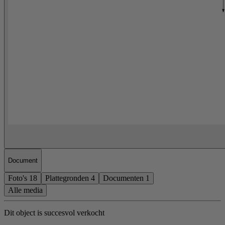
Document
Foto's
18
Plattegronden
4
Documenten
1
Alle media
Dit object is succesvol verkocht