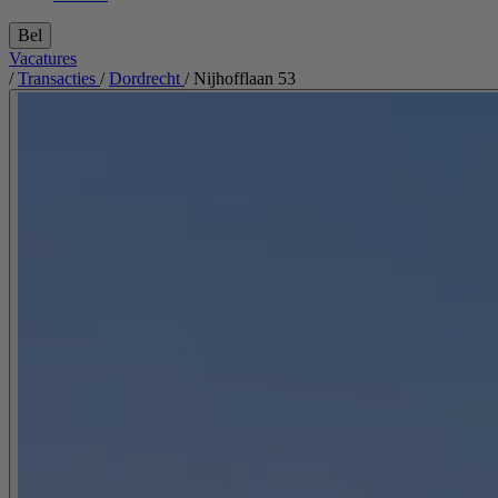
Bel
Vacatures
/
Transacties
/
Dordrecht
/
Nijhofflaan 53