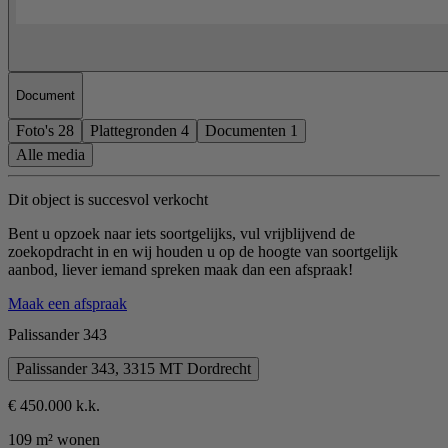
Document
Foto's
28
Plattegronden
4
Documenten
1
Alle media
Dit object is succesvol verkocht
Bent u opzoek naar iets soortgelijks, vul vrijblijvend de
zoekopdracht in en wij houden u op de hoogte van soortgelijk
aanbod, liever iemand spreken maak dan een afspraak!
Maak een afspraak
Palissander 343
Palissander 343, 3315 MT Dordrecht
€ 450.000 k.k.
109 m² wonen