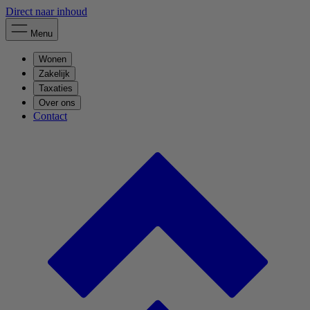
Direct naar inhoud
Menu
Wonen
Zakelijk
Taxaties
Over ons
Contact