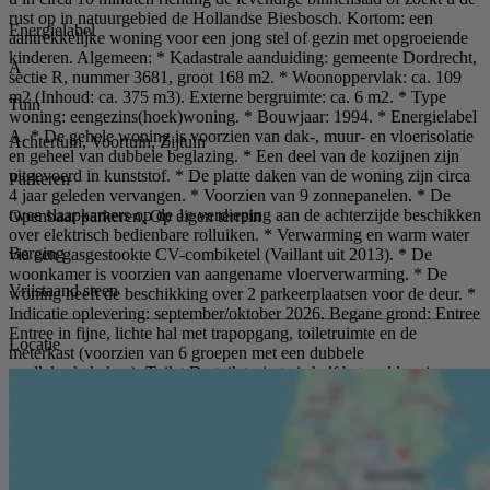
rust op in natuurgebied de Hollandse Biesbosch. Kortom: een
Energielabel
aantrekkelijke woning voor een jong stel of gezin met opgroeiende
kinderen. Algemeen: * Kadastrale aanduiding: gemeente Dordrecht,
A
sectie R, nummer 3681, groot 168 m2. * Woonoppervlak: ca. 109
m2 (Inhoud: ca. 375 m3). Externe bergruimte: ca. 6 m2. * Type
Tuin
woning: eengezins(hoek)woning. * Bouwjaar: 1994. * Energielabel
A. * De gehele woning is voorzien van dak-, muur- en vloerisolatie
Achtertuin, Voortuin, Zijtuin
en geheel van dubbele beglazing. * Een deel van de kozijnen zijn
uitgevoerd in kunststof. * De platte daken van de woning zijn circa
Parkeren
4 jaar geleden vervangen. * Voorzien van 9 zonnepanelen. * De
twee slaapkamers op de 1e verdieping aan de achterzijde beschikken
Openbaar parkeren, Op eigen terrein
over elektrisch bedienbare rolluiken. * Verwarming en warm water
Berging
via een gasgestookte CV-combiketel (Vaillant uit 2013). * De
woonkamer is voorzien van aangename vloerverwarming. * De
Vrijstaand steen
woning heeft de beschikking over 2 parkeerplaatsen voor de deur. *
Indicatie oplevering: september/oktober 2026. Begane grond: Entree
Entree in fijne, lichte hal met trapopgang, toiletruimte en de
Locatie
meterkast (voorzien van 6 groepen met een dubbele
aardlekschakelaar). Toilet De toiletruimte is half betegeld en is
voorzien van een staand closet en een fonteintje. Woonkamer (ca.
5,88 x 4,75 m.) De heerlijk lichte woonkamer is gelegen aan de
achterzijde van de woning en heeft hierdoor een prettig contact met
de achtertuin. De woonkamer is netjes afgewerkt met een PVC-
vloer (voorzien van vloerverwarming) en behang op de wanden.