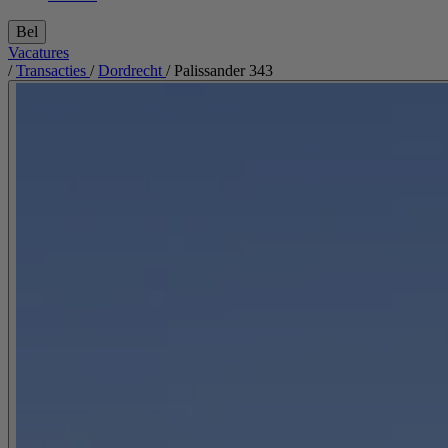
Bel
Vacatures
/
Transacties
/
Dordrecht
/
Palissander 343