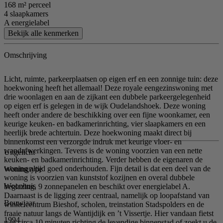
168 m² perceel
4 slaapkamers
A energielabel
Bekijk alle kenmerken
Omschrijving
Licht, ruimte, parkeerplaatsen op eigen erf en een zonnige tuin: deze
hoekwoning heeft het allemaal! Deze royale eengezinswoning met
drie woonlagen en aan de zijkant een dubbele parkeergelegenheid
op eigen erf is gelegen in de wijk Oudelandshoek. Deze woning
heeft onder andere de beschikking over een fijne woonkamer, een
keurige keuken- en badkamerinrichting, vier slaapkamers en een
heerlijk brede achtertuin. Deze hoekwoning maakt direct bij
binnenkomst een verzorgde indruk met keurige vloer- en
wandafwerkingen. Tevens is de woning voorzien van een nette
Uitgelicht
keuken- en badkamerinrichting. Verder hebben de eigenaren de
woning altijd goed onderhouden. Fijn detail is dat een deel van de
Woningtype
woning is voorzien van kunststof kozijnen en overal dubbele
Woonhuis
beglazing, 9 zonnepanelen en beschikt over energielabel A.
Daarnaast is de ligging zeer centraal, namelijk op loopafstand van
Bouwjaar
winkelcentrum Bieshof, scholen, treinstation Stadspolders en de
fraaie natuur langs de Wantijdijk en ’t Vissertje. Hier vandaan fietst
1994
u in circa 10 minuten richting de levendige binnenstad of zoekt u de