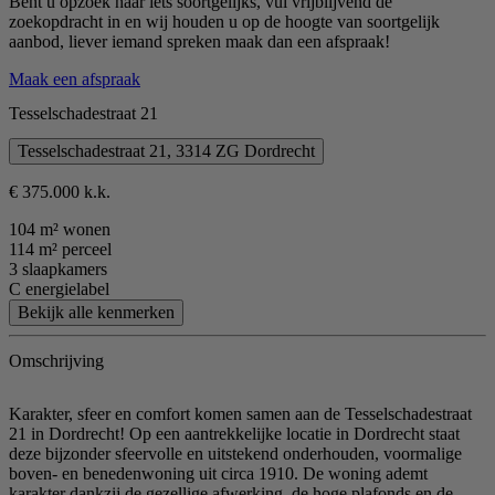
Bent u opzoek naar iets soortgelijks, vul vrijblijvend de
zoekopdracht in en wij houden u op de hoogte van soortgelijk
aanbod, liever iemand spreken maak dan een afspraak!
Maak een afspraak
Tesselschadestraat 21
Tesselschadestraat 21, 3314 ZG Dordrecht
€ 375.000 k.k.
104 m² wonen
114 m² perceel
3 slaapkamers
C energielabel
Bekijk alle kenmerken
Omschrijving
Karakter, sfeer en comfort komen samen aan de Tesselschadestraat
21 in Dordrecht! Op een aantrekkelijke locatie in Dordrecht staat
deze bijzonder sfeervolle en uitstekend onderhouden, voormalige
boven- en benedenwoning uit circa 1910. De woning ademt
karakter dankzij de gezellige afwerking, de hoge plafonds en de