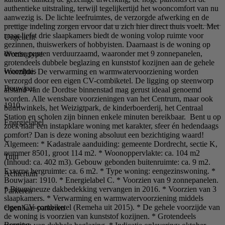
authentieke uitstraling, terwijl tegelijkertijd het wooncomfort van nu
aanwezig is. De lichte leefruimtes, de verzorgde afwerking en de
prettige indeling zorgen ervoor dat u zich hier direct thuis voelt. Met
maar liefst drie slaapkamers biedt de woning volop ruimte voor
Uitgelicht
gezinnen, thuiswerkers of hobbyisten. Daarnaast is de woning op
diverse punten verduurzaamd, waaronder met 9 zonnepanelen,
Woningtype
grotendeels dubbele beglazing en kunststof kozijnen aan de gehele
Woonhuis
voorzijde. De verwarming en warmwatervoorziening worden
verzorgd door een eigen CV-combiketel. De ligging op steenworp
Bouwjaar
afstand van de Dordtse binnenstad mag gerust ideaal genoemd
worden. Alle wensbare voorzieningen van het Centrum, maar ook
1910
buurtwinkels, het Weizigtpark, de kinderboerderij, het Centraal
Station en scholen zijn binnen enkele minuten bereikbaar. Bent u op
Energielabel
zoek naar een instapklare woning met karakter, sfeer én hedendaags
comfort? Dan is deze woning absoluut een bezichtiging waard!
C
Algemeen: * Kadastrale aanduiding: gemeente Dordrecht, sectie K,
nummer 8501, groot 114 m2. * Woonoppervlakte: ca. 104 m2
Tuin
(Inhoud: ca. 402 m3). Gebouw gebonden buitenruimte: ca. 9 m2.
Externe bergruimte: ca. 6 m2. * Type woning: eengezinswoning. *
Achtertuin
Bouwjaar: 1910. * Energielabel C. * Voorzien van 9 zonnepanelen.
* Bitumineuze dakbedekking vervangen in 2016. * Voorzien van 3
Parkeren
slaapkamers. * Verwarming en warmwatervoorziening middels
eigen CV-combiketel (Remeha uit 2015). * De gehele voorzijde van
Openbaar parkeren
de woning is voorzien van kunststof kozijnen. * Grotendeels
Berging