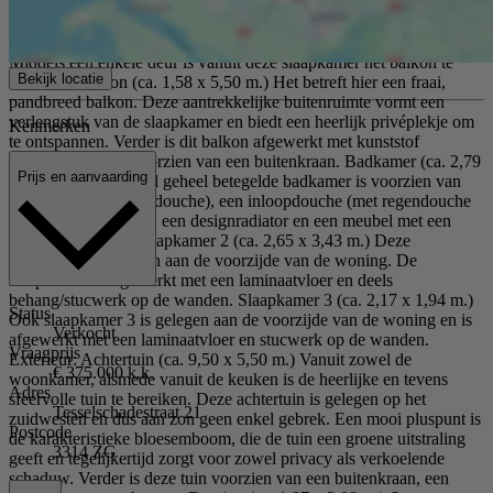
Slaapkamer 1 (ca. 4,66 x 2,90 m.) Deze royale slaapkamer bevindt
zich aan de achterzijde van de woning. De slaapkamer is afgewerkt
met een laminaatvloer en deels behang/stucwerk op de wanden.
Middels een enkele deur is vanuit deze slaapkamer het balkon te
Bekijk locatie
bereiken. Balkon (ca. 1,58 x 5,50 m.) Het betreft hier een fraai,
pandbreed balkon. Deze aantrekkelijke buitenruimte vormt een
verlengstuk van de slaapkamer en biedt een heerlijk privéplekje om
Kenmerken
te ontspannen. Verder is dit balkon afgewerkt met kunststof
terrasvlonders en voorzien van een buitenkraan. Badkamer (ca. 2,79
Prijs en aanvaarding
x 2,41 m.) De vrijwel geheel betegelde badkamer is voorzien van
een ligbad (met handdouche), een inloopdouche (met regendouche
en thermostaatkraan), een designradiator en een meubel met een
dubbele wastafel. Slaapkamer 2 (ca. 2,65 x 3,43 m.) Deze
slaapkamer is gelegen aan de voorzijde van de woning. De
slaapkamer is afgewerkt met een laminaatvloer en deels
behang/stucwerk op de wanden. Slaapkamer 3 (ca. 2,17 x 1,94 m.)
Status
Ook slaapkamer 3 is gelegen aan de voorzijde van de woning en is
Verkocht
afgewerkt met een laminaatvloer en stucwerk op de wanden.
Vraagprijs
Exterieur: Achtertuin (ca. 9,50 x 5,50 m.) Vanuit zowel de
€ 375.000 k.k.
woonkamer, alsmede vanuit de keuken is de heerlijke en tevens
Adres
sfeervolle tuin te bereiken. Deze achtertuin is gelegen op het
Tesselschadestraat 21
zuidwesten en dus aan zon geen enkel gebrek. Een mooi pluspunt is
Postcode
de karakteristieke bloesemboom, die de tuin een groene uitstraling
3314 ZG
geeft en tegelijkertijd zorgt voor zowel privacy als verkoelende
schaduw. Verder is deze tuin voorzien van een buitenkraan, een