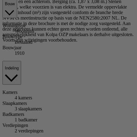
berging en een achterom. Berging (ca. 1,87 x 3,08 m.) Stenen
Bouw
berging, welke voorzien is van elektra. De vermelde oppervlakte
(m²) en inhoud (m³) zijn vastgesteld conform de branche brede
NVM cs meetinstructie op basis van de NEN2580:2007 NL. De
informatie in deze brochure is met de nodige zorg vastgesteld. Aan
Woningtype
deze gegevens kunnen echter geen rechten worden ontleend, alle
Woonhuis
aansprakelijkheid van Kolpa OZP makelaars is derhalve uitgesloten.
Bouwtype
Voorts zijn wijzigingen voorbehouden.
Bestaand
Bouwjaar
1910
Indeling
Kamers
4 kamers
Slaapkamers
3 slaapkamers
Badkamers
1 badkamer
Verdiepingen
2 verdiepingen