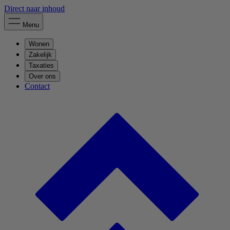
Direct naar inhoud
Menu
Wonen
Zakelijk
Taxaties
Over ons
Contact