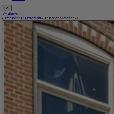
Bel
Vacatures
/
Transacties
/
Dordrecht
/
Tesselschadestraat 21