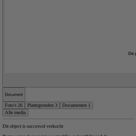
Document
Foto's
26
Plattegronden
3
Documenten
1
Alle media
Dit object is succesvol verkocht