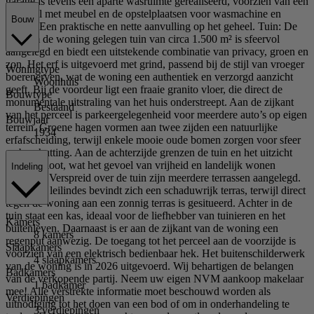
garage is tevens een aparte wasruimte gerealiseerd, voorzien van een
wastafel met meubel en de opstelplaatsen voor wasmachine en
Bouw
droger. Een praktische en nette aanvulling op het geheel. Tuin: De
rondom de woning gelegen tuin van circa 1.500 m² is sfeervol
aangelegd en biedt een uitstekende combinatie van privacy, groen en
zon. Het erf is uitgevoerd met grind, passend bij de stijl van vroeger
Woningtype
boerenerven, wat de woning een authentiek en verzorgd aanzicht
Woonhuis
geeft. Bij de voordeur ligt een fraaie granito vloer, die direct de
Bouwtype
monumentale uitstraling van het huis onderstreept. Aan de zijkant
Bestaand
van het perceel is parkeergelegenheid voor meerdere auto’s op eigen
Bouwjaar
terrein. Groene hagen vormen aan twee zijden een natuurlijke
1934
erfafscheiding, terwijl enkele mooie oude bomen zorgen voor sfeer
en beschutting. Aan de achterzijde grenzen de tuin en het uitzicht
aan een sloot, wat het gevoel van vrijheid en landelijk wonen
Indeling
versterkt. Verspreid over de tuin zijn meerdere terrassen aangelegd.
Onder de leilindes bevindt zich een schaduwrijk terras, terwijl direct
tegen de woning aan een zonnig terras is gesitueerd. Achter in de
tuin staat een kas, ideaal voor de liefhebber van tuinieren en het
Kamers
buitenleven. Daarnaast is er aan de zijkant van de woning een
8 kamers
regenput aanwezig. De toegang tot het perceel aan de voorzijde is
Slaapkamers
voorzien van een elektrisch bedienbaar hek. Het buitenschilderwerk
4 slaapkamers
van de woning is in 2026 uitgevoerd. Wij behartigen de belangen
Badkamers
van de verkopende partij. Neem uw eigen NVM aankoop makelaar
1 badkamer
mee! Alle verstrekte informatie moet beschouwd worden als
Verdiepingen
uitnodiging tot het doen van een bod of om in onderhandeling te
3 verdiepingen