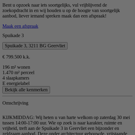
Bent u opzoek naar iets soortgelijks, vul vrijblijvend de
zoekopdracht in en wij houden u op de hoogte van soortgelijk
aanbod, liever iemand spreken maak dan een afspraak!
Maak een afspraak
Spuikade 3
Spuikade 3, 3211 BG Geervliet
€ 799.500 k.k.
196 m² wonen
1.470 m² perceel
4 slaapkamers
E energielabel
Bekijk alle kenmerken
Omschrijving
KIJKMIDDAG: Wij heten u van harte welkom op zaterdag 30 mei
tussen 14:00-17:00 uur. Wie op zoek is naar karakter, ruimte en
vrijheid, treft aan de Spuikade 3 in Geervliet een bijzonder en
zeldzaam aanbod. Deze onder architectuur gebouwde, vrijstaande