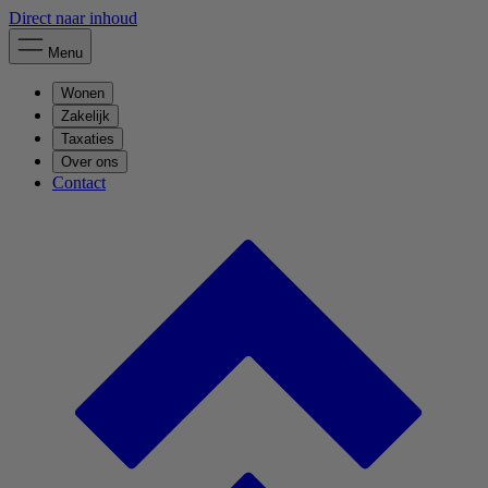
Direct naar inhoud
Menu
Wonen
Zakelijk
Taxaties
Over ons
Contact