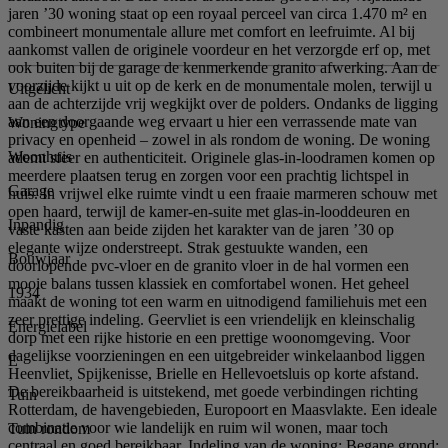
jaren ’30 woning staat op een royaal perceel van circa 1.470 m² en
combineert monumentale allure met comfort en leefruimte. Al bij
aankomst vallen de originele voordeur en het verzorgde erf op, met
ook buiten bij de garage de kenmerkende granito afwerking. Aan de
voorzijde kijkt u uit op de kerk en de monumentale molen, terwijl u
Uitgelicht
aan de achterzijde vrij wegkijkt over de polders. Ondanks de ligging
aan een doorgaande weg ervaart u hier een verrassende mate van
Woningtype
privacy en openheid – zowel in als rondom de woning. De woning
Woonhuis
ademt sfeer en authenticiteit. Originele glas-in-loodramen komen op
meerdere plaatsen terug en zorgen voor een prachtig lichtspel in
Garage
huis. In vrijwel elke ruimte vindt u een fraaie marmeren schouw met
open haard, terwijl de kamer-en-suite met glas-in-looddeuren en
Inpandig
vaste kasten aan beide zijden het karakter van de jaren ’30 op
elegante wijze onderstreept. Strak gestuukte wanden, een
Bouwjaar
doorlopende pvc-vloer en de granito vloer in de hal vormen een
mooie balans tussen klassiek en comfortabel wonen. Het geheel
1934
maakt de woning tot een warm en uitnodigend familiehuis met een
zeer prettige indeling. Geervliet is een vriendelijk en kleinschalig
Energielabel
dorp met een rijke historie en een prettige woonomgeving. Voor
dagelijkse voorzieningen en een uitgebreider winkelaanbod liggen
E
Heenvliet, Spijkenisse, Brielle en Hellevoetsluis op korte afstand.
De bereikbaarheid is uitstekend, met goede verbindingen richting
Tuin
Rotterdam, de havengebieden, Europoort en Maasvlakte. Een ideale
combinatie voor wie landelijk en ruim wil wonen, maar toch
Tuin rondom
centraal en goed bereikbaar. Indeling van de woning: Begane grond: