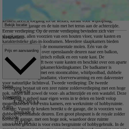
koelkast, vaatwasser en Quooker. Ook in de keuken is een
marmeren schouw aanwezig en het glas-in-loodraamwerk sluit
harmonieus aan bij de stijl van de rest van de woning. Vanuit de
keuken heeft u toegang tot de kelder, ideaal voor wijnopslag,
Bekijk locatie
evenals tot de garage en de tuin met het terras aan de achterzijde.
Eerste verdieping: Op de eerste verdieping bevinden zich vier
slaapkamers, allen voorzien van een houten vloer, vaste kasten en
Kenmerken
karakteristieke glas-in-loodramen. Meerdere slaapkamers bieden
bovendien uitzicht op de monumentale molen. Eén van de
Prijs en aanvaarding
slaapkamers beschikt over openslaande deuren naar een balkon,
voorzien van een elektrisch rolluik en een vaste kast. De
hoofdslaapkamer heeft twee vaste kasten en beschikt over een aparte
toegang tot de 4e slaapkamer/kledingkamer. De badkamer is
compleet uitgevoerd met een stoomcabine, whirlpoolbad, dubbele
wastafel, toilet, designradiator, vloerverwarming en een dakvenster
voor natuurlijke lichtinval. Tweede verdieping: De tweede
Status
verdieping bestaat uit een zeer ruime zolderverdieping met een hoge
Verkocht
nok, ramen aan zowel de voor- als achterzijde en een wastafel. Deze
Vraagprijs
verdieping is geheel naar eigen wens in te delen en biedt volop
€ 799.500 k.k.
mogelijkheden voor extra kamers, een werkruimte of hobbyruimte.
Adres
Garage: Vanuit de keuken bereikt u de garage, die is voorzien van
Spuikade 3
dubbele openslaande deuren. Een groot pluspunt is de royale zolder
Postcode
boven de garage, met een hoge nok, waardoor deze ruimte
3211 BG
uitstekend geschikt is voor extra bergruimte of hobbygebruik. In de