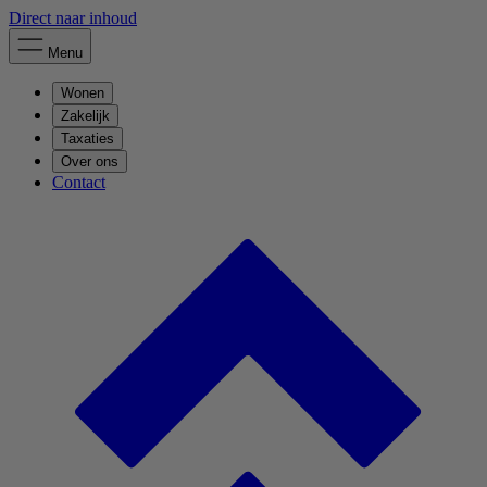
Direct naar inhoud
Menu
Wonen
Zakelijk
Taxaties
Over ons
Contact