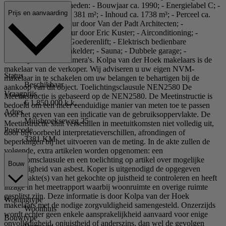
installatie. Bijzonderheden: - Bouwjaar ca. 1990; - Energielabel C; -
Prijs en aanvaarding
Woonoppervlakte ca. 381 m²; - Inhoud ca. 1738 m³; - Perceel ca.
1245 m²; - Architectuur door Van der Padt Architecten; -
Binnenhuisarchitectuur door Eric Kuster; - Airconditioning; -
Vloerverwarming; - Goederenlift; - Elektrisch bedienbare
toegangspoort; - Wijnkelder; - Sauna; - Dubbele garage; -
Alarmsysteem met camera's. Kolpa van der Hoek makelaars is de
makelaar van de verkoper. Wij adviseren u uw eigen NVM-
Status
makelaar in te schakelen om uw belangen te behartigen bij de
Beschikbaar
aankoop van dit object. Toelichtingsclausule NEN2580 De
Vraagprijs
Meetinstructie is gebaseerd op de NEN2580. De Meetinstructie is
€ 1.850.000 k.k.
bedoeld om een meer eenduidige manier van meten toe te passen
Adres
voor het geven van een indicatie van de gebruiksoppervlakte. De
Muisbroekseweg 25
Meetinstructie sluit verschillen in meetuitkomsten niet volledig uit,
Postcode
door bijvoorbeeld interpretatieverschillen, afrondingen of
3381 KM
beperkingen bij het uitvoeren van de meting. In de akte zullen de
volgende, extra artikelen worden opgenomen: een
ouderdomsclausule en een toelichting op artikel over mogelijke
Bouw
aanwezigheid van asbest. Koper is uitgenodigd de opgegeven
oppervlakte(s) van het gekochte op juistheid te controleren en heeft
inzage in het meetrapport waarbij woonruimte en overige ruimte
gesplitst zijn. Deze informatie is door Kolpa van der Hoek
Woningtype
makelaars met de nodige zorgvuldigheid samengesteld. Onzerzijds
Woonhuis
wordt echter geen enkele aansprakelijkheid aanvaard voor enige
Bouwtype
onvolledigheid, onjuistheid of anderszins, dan wel de gevolgen