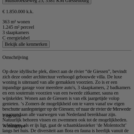
Muisbroekseweg 25, 3381 KM Giessenburg
€ 1.850.000 k.k.
363 m² wonen
1.245 m² perceel
3 slaapkamers
C energielabel
Bekijk alle kenmerken
Omschrijving
Op deze idyllische plek, direct aan de rivier “de Giessen”, bevindt
zich deze onder architectuur verhoogd gebouwde villa. De luxe
woning is uiteraard van alle gemakken voorzien. Zo is er een
inpandige garage voor meerdere auto's, 3 slaapkamers, 2 badkamers
en een souterrain voorzien van een tweede zitkamer, sauna en
wijnkelder. Wonen aan de Giessen is van elk jaargetijde volop
genieten. ‘s Zomers de mogelijkheid om te varen vanaf uw eigen
beschutte aanlegsteiger op de Giessen, of naar de rivier de Merwede
waarvandaan alle vaarwegen van Nederland bereikbaar zijn.
Uitgelicht
Natuurlijk behoren vissen en zwemmen ook tot de mogelijkheden.
‘s Winters, als er ijs ligt, gaat de schaatsklassieker ‘de Molentocht’
Woningtype
langs het huis. De diversiteit aan flora en fauna is heerlijk vanuit de