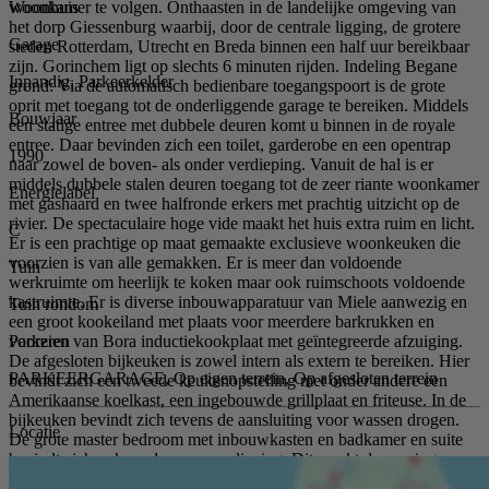
Woonhuis
woonkamer te volgen. Onthaasten in de landelijke omgeving van
het dorp Giessenburg waarbij, door de centrale ligging, de grotere
Garage
steden Rotterdam, Utrecht en Breda binnen een half uur bereikbaar
zijn. Gorinchem ligt op slechts 6 minuten rijden. Indeling Begane
Inpandig, Parkeerkelder
grond: Via de automatisch bedienbare toegangspoort is de grote
oprit met toegang tot de onderliggende garage te bereiken. Middels
Bouwjaar
een statige entree met dubbele deuren komt u binnen in de royale
entree. Daar bevinden zich een toilet, garderobe en een opentrap
1990
naar zowel de boven- als onder verdieping. Vanuit de hal is er
middels dubbele stalen deuren toegang tot de zeer riante woonkamer
Energielabel
met gashaard en twee halfronde erkers met prachtig uitzicht op de
rivier. De spectaculaire hoge vide maakt het huis extra ruim en licht.
C
Er is een prachtige op maat gemaakte exclusieve woonkeuken die
voorzien is van alle gemakken. Er is meer dan voldoende
Tuin
werkruimte om heerlijk te koken maar ook ruimschoots voldoende
kastruimte. Er is diverse inbouwapparatuur van Miele aanwezig en
Tuin rondom
een groot kookeiland met plaats voor meerdere barkrukken en
Parkeren
voorzien van Bora inductiekookplaat met geïntegreerde afzuiging.
De afgesloten bijkeuken is zowel intern als extern te bereiken. Hier
PARKEERGARAGE, Op eigen terrein, Op afgesloten terrein
bevindt zich een tweede keukenopstelling met onder andere een
Amerikaanse koelkast, een ingebouwde grillplaat en friteuse. In de
bijkeuken bevindt zich tevens de aansluiting voor wassen drogen.
Locatie
De grote master bedroom met inbouwkasten en badkamer en suite
bevindt zich ook op de woonverdieping. Dit maakt de woning
levensloopbestendig. De en suite badkamer heeft een dubbele