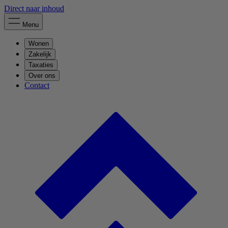
Direct naar inhoud
Menu
Wonen
Zakelijk
Taxaties
Over ons
Contact