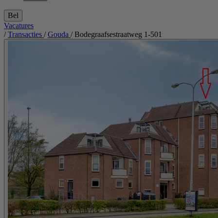
Bel
Vacatures
/
Transacties
/
Gouda
/
Bodegraafsestraatweg 1-501