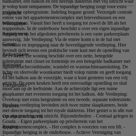
badkamer, een balkon én een heerlijk dakterras met vrij uitzicht waar
je volop kunt ontspannen. De inpandige berging zorgt voor extra
praktische opbergruimte. Indeling begane grond: Verzorgde centrale
Uitgelicht
entree van het appartementencomplex met brievenbussen en een
bellenplateau. Vanuit hier heeft u toegang tot zowel de lift als het
Woningtype
trappenhuis. In de onderbouw beschikt u over een eigen inpandige
Appartement
berging en op het afgesloten privéterrein is een vaste parkeerplaats
aanwezig. 3de Verdieping: Via de entree komt u in de hal met
Garage
meterkast en trapopgang naar de bovenliggende verdieping. Hier
bevindt zich tevens een praktische vaste kast met de opstelling van
Parkeerplaats
de cv-ketel. De woning beschikt over een nette, betegelde
toiletruimte met closet en fonteintje en een betegelde badkamer met
Bouwjaar
ligbad/douchecombinatie, wastafel en wasmachineaansluiting. De
lichte en sfeervolle woonkamer biedt volop ruimte en geeft toegang
1979
tot het balkon aan de voorzijde, waar u kunt genieten van een vrij
uitzicht. De open keuken heeft een eenvoudige opstelling en sluit
Energielabel
mooi aan op de leefruimte. Aan de achterzijde ligt een ruime
slaapkamer met eveneens toegang tot het balkon. 4de Verdieping:
C
Overloop met extra bergruimte en een tweede, separate toiletruimte.
Op deze verdieping bevinden zich twee ruime slaapkamers, beide
Parkeren
met directe toegang tot het royale dakterras. Hier geniet u in alle rust
van een prachtig, vrij uitzicht. Bijzonderheden: - Centraal gelegen in
Op afgesloten terrein
Gouda. - Eigen parkeerplaats op privéterrein van het
Berging
appartementencomplex. - Het complex is voorzien van een lift. -
Inpandige berging in de onderbouw. - Actieve Vereniging van