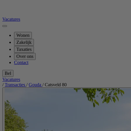
Vacatures
Wonen
Zakelijk
Taxaties
Over ons
Contact
Bel
Vacatures
/
Transacties
/
Gouda
/
Catsveld 80