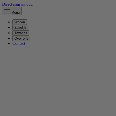
Direct naar inhoud
Menu
Wonen
Zakelijk
Taxaties
Over ons
Contact