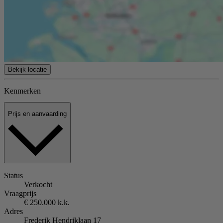
Bekijk locatie
Kenmerken
Prijs en aanvaarding
Status
Verkocht
Vraagprijs
€ 250.000 k.k.
Adres
Frederik Hendriklaan 17