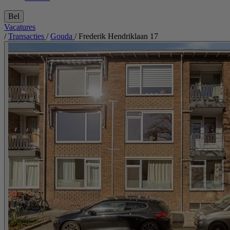
Bel
Vacatures
/
Transacties
/
Gouda
/
Frederik Hendriklaan 17