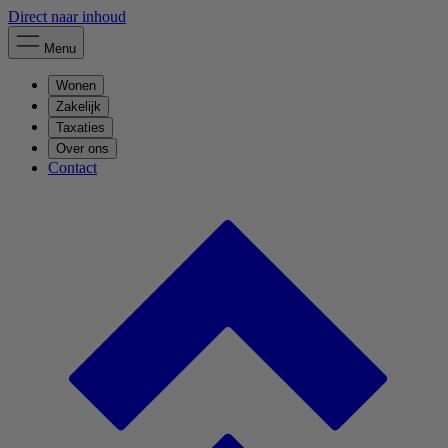
Direct naar inhoud
Menu
Wonen
Zakelijk
Taxaties
Over ons
Contact