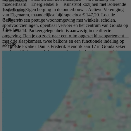
moederhaard. - Energielabel E. - Kunststof kozijnen met isolerende
beglazing. - Eigen berging in de onderbouw. - Actieve Vereniging
1 verdieping
van Eigenaren, maandelijkse bijdrage circa € 147,20. Locatie
Badkamers
Gelegen in een prettige woonomgeving met winkels, scholen,
sportvoorzieningen, openbaar vervoer en het centrum van Gouda op
1 badkamer
korte afstand. Parkeergelegenheid is aanwezig in de directe
omgeving. Ben je op zoek naar een ruim opgezet klusappartement
met drie slaapkamers, twee balkons en een functionele indeling op
Locatie
een goede locatie? Dan is Frederik Hendriklaan 17 in Gouda zeker
een bezichtiging waard. Aan onvolkomenheden in de vermelde
gegevens kunnen geen aanspraken worden ontleend. * Deze
informatie is door ons met de nodige zorgvuldigheid samengesteld.
Onzerzijds wordt echter geen enkele aansprakelijkheid aanvaard
voor enige onvolledigheid, onjuistheid of anderszins, dan wel de
gevolgen daarvan. Alle opgegeven maten en oppervlakten zijn
indicatief. Van toepassing zijn de NVM voorwaarden. * Heeft u
vragen of wenst u een bezichtiging? Neem contact met ons op.
Toelichtingsclausule NEN2580 De meetinstructie is gebaseerd op de
NEN2580. De meetinstructie is bedoeld om een meer eenduidige
manier van meten toe te passen voor het geven van een indicatie van
de gebruiksoppervlakte. De meetinstructie sluit verschillen in
meetuitkomsten niet volledig uit, door bijvoorbeeld
interpretatieverschillen, afrondingen of beperkingen bij het uitvoeren
van de meting.