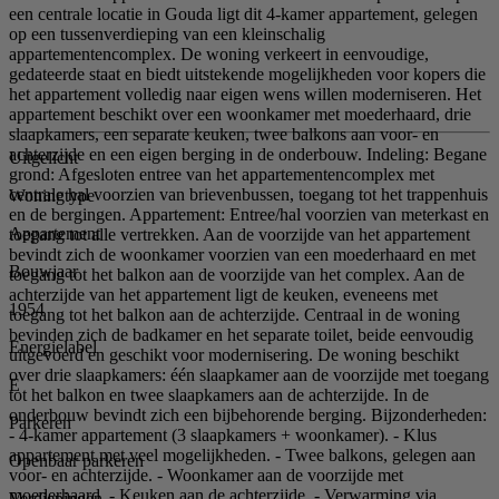
een centrale locatie in Gouda ligt dit 4-kamer appartement, gelegen
op een tussenverdieping van een kleinschalig
appartementencomplex. De woning verkeert in eenvoudige,
gedateerde staat en biedt uitstekende mogelijkheden voor kopers die
het appartement volledig naar eigen wens willen moderniseren. Het
appartement beschikt over een woonkamer met moederhaard, drie
slaapkamers, een separate keuken, twee balkons aan voor- en
achterzijde en een eigen berging in de onderbouw. Indeling: Begane
Uitgelicht
grond: Afgesloten entree van het appartementencomplex met
centrale hal voorzien van brievenbussen, toegang tot het trappenhuis
Woningtype
en de bergingen. Appartement: Entree/hal voorzien van meterkast en
Appartement
toegang tot alle vertrekken. Aan de voorzijde van het appartement
bevindt zich de woonkamer voorzien van een moederhaard en met
Bouwjaar
toegang tot het balkon aan de voorzijde van het complex. Aan de
achterzijde van het appartement ligt de keuken, eveneens met
1954
toegang tot het balkon aan de achterzijde. Centraal in de woning
bevinden zich de badkamer en het separate toilet, beide eenvoudig
Energielabel
uitgevoerd en geschikt voor modernisering. De woning beschikt
over drie slaapkamers: één slaapkamer aan de voorzijde met toegang
E
tot het balkon en twee slaapkamers aan de achterzijde. In de
onderbouw bevindt zich een bijbehorende berging. Bijzonderheden:
Parkeren
- 4-kamer appartement (3 slaapkamers + woonkamer). - Klus
appartement met veel mogelijkheden. - Twee balkons, gelegen aan
Openbaar parkeren
voor- en achterzijde. - Woonkamer aan de voorzijde met
moederhaard. - Keuken aan de achterzijde. - Verwarming via
Verdiepingen