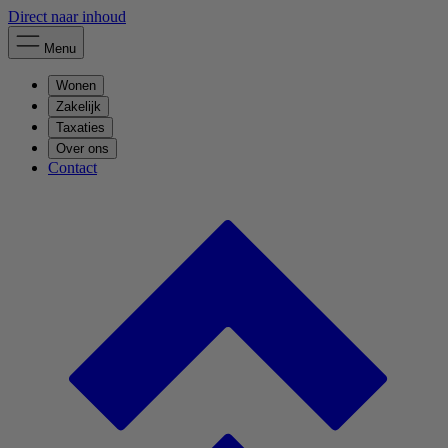
Direct naar inhoud
Menu
Wonen
Zakelijk
Taxaties
Over ons
Contact