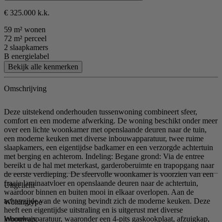
€ 325.000 k.k.
59 m² wonen
72 m² perceel
2 slaapkamers
B energielabel
Bekijk alle kenmerken
Omschrijving
Deze uitstekend onderhouden tussenwoning combineert sfeer,
comfort en een moderne afwerking. De woning beschikt onder meer
over een lichte woonkamer met openslaande deuren naar de tuin,
een moderne keuken met diverse inbouwapparatuur, twee ruime
slaapkamers, een eigentijdse badkamer en een verzorgde achtertuin
met berging en achterom. Indeling: Begane grond: Via de entree
bereikt u de hal met meterkast, garderoberuimte en trapopgang naar
de eerste verdieping. De sfeervolle woonkamer is voorzien van een
fraaie laminaatvloer en openslaande deuren naar de achtertuin,
Uitgelicht
waardoor binnen en buiten mooi in elkaar overlopen. Aan de
achterzijde van de woning bevindt zich de moderne keuken. Deze
Woningtype
heeft een eigentijdse uitstraling en is uitgerust met diverse
Woonhuis
inbouwapparatuur, waaronder een 4-pits gaskookplaat, afzuigkap,