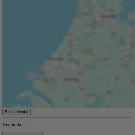
onjuistheid of anderszins, dan wel de gevolgen daarvan. Alle
opgegeven maten en oppervlakten zijn indicatief. Van toepassing
zijn de NVM voorwaarden. * Heeft u vragen of wenst u een
bezichtiging? Neem contact met ons op. Toelichtingsclausule
NEN2580 De meetinstructie is gebaseerd op de NEN2580. De
meetinstructie is bedoeld om een meer eenduidige manier van meten
toe te passen voor het geven van een indicatie van de
gebruiksoppervlakte. De meetinstructie sluit verschillen in
meetuitkomsten niet volledig uit, door bijvoorbeeld
interpretatieverschillen, afrondingen of beperkingen bij het uitvoeren
van de meting.
Bekijk locatie
Kenmerken