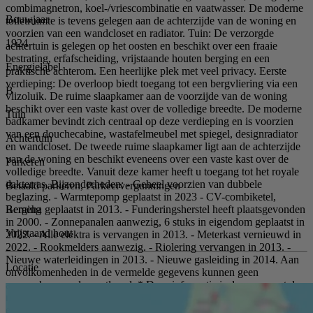
combimagnetron, koel-/vriescombinatie en vaatwasser. De moderne
Bouwjaar
toiletruimte is tevens gelegen aan de achterzijde van de woning en
voorzien van een wandcloset en radiator. Tuin: De verzorgde
1924
achtertuin is gelegen op het oosten en beschikt over een fraaie
bestrating, erfafscheiding, vrijstaande houten berging en een
Energielabel
praktische achterom. Een heerlijke plek met veel privacy. Eerste
verdieping: De overloop biedt toegang tot een bergvliering via een
B
vlizoluik. De ruime slaapkamer aan de voorzijde van de woning
beschikt over een vaste kast over de volledige breedte. De moderne
Tuin
badkamer bevindt zich centraal op deze verdieping en is voorzien
van een douchecabine, wastafelmeubel met spiegel, designradiator
Achtertuin
en wandcloset. De tweede ruime slaapkamer ligt aan de achterzijde
van de woning en beschikt eveneens over een vaste kast over de
Parkeren
volledige breedte. Vanuit deze kamer heeft u toegang tot het royale
dakterras. Bijzonderheden: - Geheel voorzien van dubbele
Betaald parkeren, Parkeervergunningen
beglazing. - Warmtepomp geplaatst in 2023 - CV-combiketel,
Berging
Remeha geplaatst in 2013. - Funderingsherstel heeft plaatsgevonden
in 2000. - Zonnepanalen aanwezig, 6 stuks in eigendom geplaatst in
Vrijstaand hout
2022. - Alle elektra is vervangen in 2013. - Meterkast vernieuwd in
2022. - Rookmelders aanwezig. - Riolering vervangen in 2013. -
Nieuwe waterleidingen in 2013. - Nieuwe gasleiding in 2014. Aan
Locatie
onvolkomenheden in de vermelde gegevens kunnen geen
aanspraken worden ontleend. * Deze informatie is door ons met de
nodige zorgvuldigheid samengesteld. Onzerzijds wordt echter geen
enkele aansprakelijkheid aanvaard voor enige onvolledigheid,