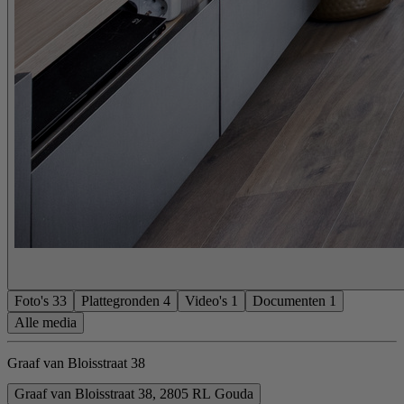
Foto's
33
Plattegronden
4
Video's
1
Documenten
1
Alle media
Graaf van Bloisstraat 38
Graaf van Bloisstraat 38, 2805 RL Gouda