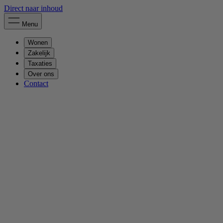
Direct naar inhoud
Menu
Wonen
Zakelijk
Taxaties
Over ons
Contact