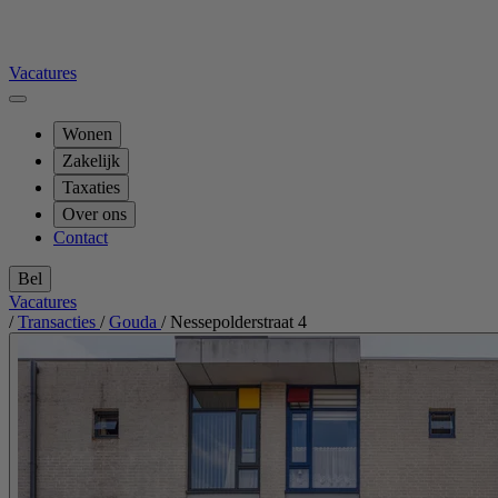
Vacatures
Wonen
Zakelijk
Taxaties
Over ons
Contact
Bel
Vacatures
/
Transacties
/
Gouda
/
Nessepolderstraat 4