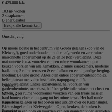
€ 425.000 k.k.
103 m² wonen
2 slaapkamers
B energielabel
Bekijk alle kenmerken
Omschrijving
Op mooie locatie in het centrum van Gouda gelegen (kop van de
Kleiweg!), goed onderhouden, modern afgewerkt en zeer ruime
maisonnette appartement op de 2e en 3e (top) verdieping. Deze
maisonnette is o.a. voorzien van een ruime woonkamer, open
keuken voorzien van alle gemakken, 2 ruime slaapkamers, moderne
badkamer, 2 ruime terrassen & een balkon en een inpandige berging.
Indeling: Begane grond: Afgesloten entree appartementencomplex,
bellenplateau met video installatie, trapopgang en lift.
Woonverdieping: Entree appartement, hal voorzien van
Uitgelicht
garderoberuimte, meterkast, half betegelde toiletruimte met closet en
fontein. Zeer ruime woonkamer voorzien van een fraaie massief
Woningtype
hard houten vloer en toegang tot het ruime terras. Het half ronde
Appartement
terras en is gelegen op het oosten met uitzicht over de Kattensingel,
Blekersingel en het Kleiwegplein. Open, keuken, de keuken is
Bouwjaar
opgesteld in een hoek en voorzien van een granieten vloer, granieten