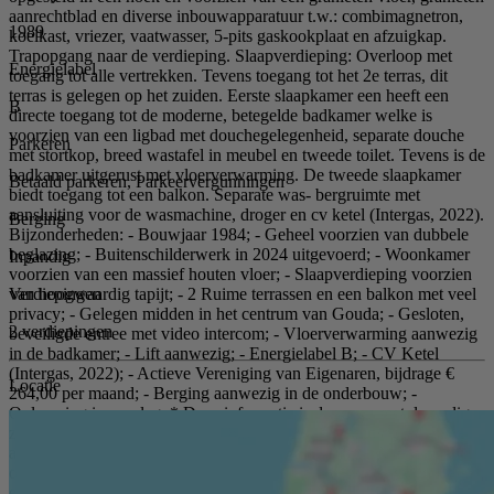
aanrechtblad en diverse inbouwapparatuur t.w.: combimagnetron,
1989
koelkast, vriezer, vaatwasser, 5-pits gaskookplaat en afzuigkap.
Trapopgang naar de verdieping. Slaapverdieping: Overloop met
Energielabel
toegang tot alle vertrekken. Tevens toegang tot het 2e terras, dit
terras is gelegen op het zuiden. Eerste slaapkamer een heeft een
B
directe toegang tot de moderne, betegelde badkamer welke is
voorzien van een ligbad met douchegelegenheid, separate douche
Parkeren
met stortkop, breed wastafel in meubel en tweede toilet. Tevens is de
badkamer uitgerust met vloerverwarming. De tweede slaapkamer
Betaald parkeren, Parkeervergunningen
biedt toegang tot een balkon. Separate was- bergruimte met
aansluiting voor de wasmachine, droger en cv ketel (Intergas, 2022).
Berging
Bijzonderheden: - Bouwjaar 1984; - Geheel voorzien van dubbele
beglazing; - Buitenschilderwerk in 2024 uitgevoerd; - Woonkamer
Inpandig
voorzien van een massief houten vloer; - Slaapverdieping voorzien
Verdiepingen
van hoogwaardig tapijt; - 2 Ruime terrassen en een balkon met veel
privacy; - Gelegen midden in het centrum van Gouda; - Gesloten,
2 verdiepingen
beveiligde entree met video intercom; - Vloerverwarming aanwezig
in de badkamer; - Lift aanwezig; - Energielabel B; - CV Ketel
(Intergas, 2022); - Actieve Vereniging van Eigenaren, bijdrage €
Locatie
264,00 per maand; - Berging aanwezig in de onderbouw; -
Oplevering in overleg. * Deze informatie is door ons met de nodige
zorgvuldigheid samengesteld. Onzerzijds wordt echter geen enkele
aansprakelijkheid aanvaard voor enige onvolledigheid, onjuistheid
of anderszins, dan wel de gevolgen daarvan. Alle opgegeven maten
en oppervlakten zijn indicatief. Van toepassing zijn de NVM