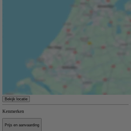
voorwaarden. * Heeft u vragen of wenst u een bezichtiging? Neem
contact met ons op. Toelichtingsclausule NEN2580 De
Meetinstructie is gebaseerd op de NEN2580. De Meetinstructie is
bedoeld om een meer eenduidige manier van meten toe te passen
voor het geven van een indicatie van de gebruiksoppervlakte. De
Meetinstructie sluit verschillen in meetuitkomsten niet volledig uit,
door bijvoorbeeld interpretatieverschillen, afrondingen of
beperkingen bij het uitvoeren van de meting.
Bekijk locatie
Kenmerken
Prijs en aanvaarding