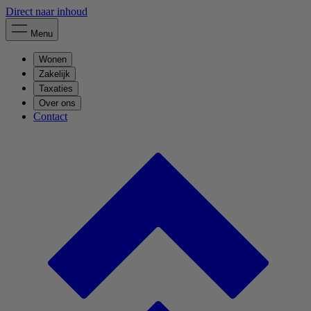
Direct naar inhoud
Menu
Wonen
Zakelijk
Taxaties
Over ons
Contact