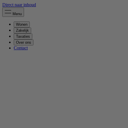
Direct naar inhoud
Menu
Wonen
Zakelijk
Taxaties
Over ons
Contact