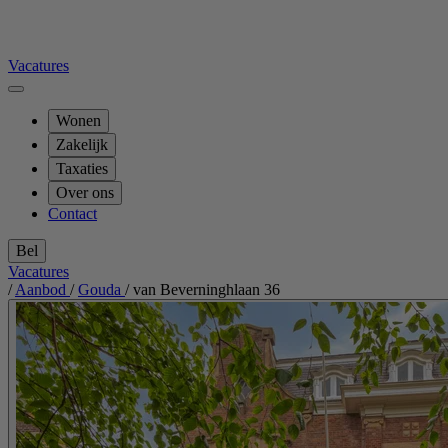
Vacatures
Wonen
Zakelijk
Taxaties
Over ons
Contact
Bel
Vacatures
/
Aanbod
/
Gouda
/
van Beverninghlaan 36