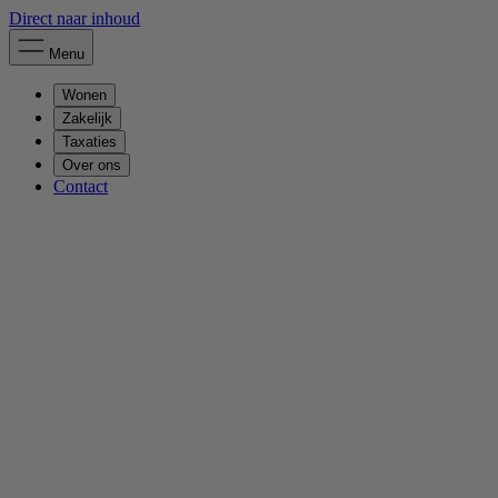
Direct naar inhoud
Menu
Wonen
Zakelijk
Taxaties
Over ons
Contact