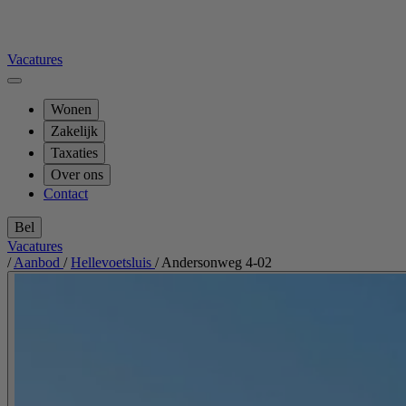
Vacatures
Wonen
Zakelijk
Taxaties
Over ons
Contact
Bel
Vacatures
/
Aanbod
/
Hellevoetsluis
/
Andersonweg 4-02