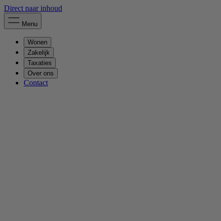
Direct naar inhoud
Menu
Wonen
Zakelijk
Taxaties
Over ons
Contact