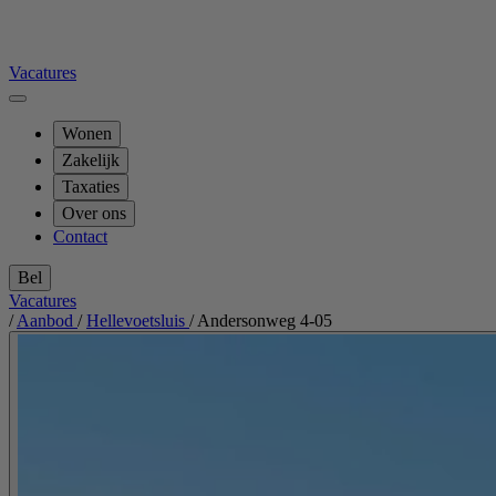
Vacatures
Wonen
Zakelijk
Taxaties
Over ons
Contact
Bel
Vacatures
/
Aanbod
/
Hellevoetsluis
/
Andersonweg 4-05