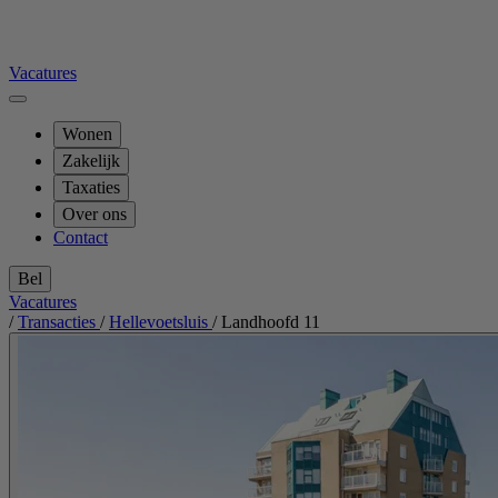
Vacatures
Wonen
Zakelijk
Taxaties
Over ons
Contact
Bel
Vacatures
/
Transacties
/
Hellevoetsluis
/
Landhoofd 11