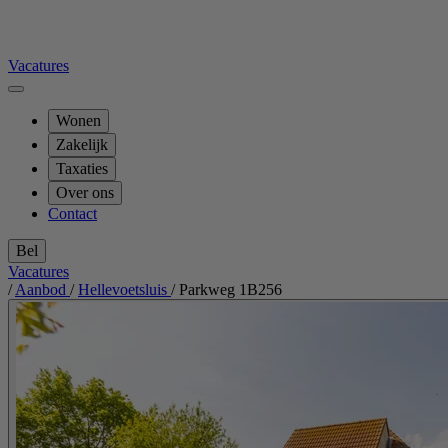
Vacatures
Wonen
Zakelijk
Taxaties
Over ons
Contact
Bel
Vacatures
/
Aanbod
/
Hellevoetsluis
/
Parkweg 1B256