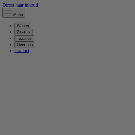
Direct naar inhoud
Menu
Wonen
Zakelijk
Taxaties
Over ons
Contact