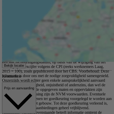
Mechanische ventilatie; - PVC vloer. Huurprijs: € 1.350,- per
maand, exclusief btw en servicekosten Servicekosten: Nader te
bepalen. Aanvaarding: Per direct. Zekerheidsstelling: Waarborgsom
ter grootte van drie volledige huurtermijnen (inclusief btw en
servicekosten). Betalingswijze: De huurpenningen, inclusief btw en
servicekosten, dienen maandelijks vooruit te worden voldaan.
Huurtermijn: 5 jaar, afwijkende termijnen bespreekbaar.
Huurovereenkomst: Conform standaard ROZ-model kantoorruimte
en andere bedrijfsruimte in de zin van artikel 7:230a BW (versie
januari 2015). Bestemming: Het vigerende bestemmingsplan
“Bedrijventerrein Kickersbloem 2” van de gemeente Hellevoetsluis
is van toepassing. Het object valt onder de bestemming ‘bedrijf tot
en met categorie 3.2’. Huurprijs indexering: Jaarlijks, voor het eerst
één jaar na huuringangsdatum, op basis van de wijziging van het
Bekijk locatie
maandprijsindexcijfer volgens de CPI (reeks werknemers Laag,
2015 = 100), zoals gepubliceerd door het CBS. Voorbehoud: Deze
informatie is door ons met de nodige zorgvuldigheid samengesteld.
Kenmerken
Onzerzijds wordt echter geen enkele aansprakelijkheid aanvaard
voor enige onvolledigheid, onjuistheid of anderszins, dan wel de
Prijs en aanvaarding
gevolgen daarvan. Alle opgegeven maten en oppervlakten zijn
indicatief. Van toepassing zijn de NVM voorwaarden. Eventuele
verhuurtransacties dienen ter goedkeuring voorgelegd te worden aan
opdrachtgever van het gebouw. Tot deze goedkeuring verleend is,
zijn alle uitgebrachte aanbiedingen geheel vrijblijvend.
Algemeen: Al het bovenstaande betreft informatie omtrent de