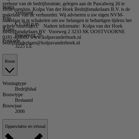
verhuur van de bedrijfsruimte, gelegen aan de Pascalweg 26 te
Status
Hellevoetsluis. Kolpa Van der Hoek Bedrijfsmakelaars B.V. is de
Verhuurd
makelaar van de verhuurder. Wij adviseren u uw eigen NVM-
Prijs
makelaar in te schakelen om uw belangen te behartigen tijdens het
€ 1.350 p.m.
gehele huurtraject. Nadere informatie: Kolpa van der Hoek
Adres
Bedrijfsmakelaars BV Voorweg 2 3233 SK OOSTVOORNE
Pascalweg 26
0181-484000 www.kolpavanderhoek.nl
Postcode
bedrijfsmakelaars@kolpavanderhoek.nl
3225 LE
Bouw
Woningtype
Bedrijfshal
Bouwtype
Bestaand
Bouwjaar
2006
Oppervlakte en inhoud