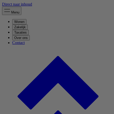
Direct naar inhoud
Menu
Wonen
Zakelijk
Taxaties
Over ons
Contact