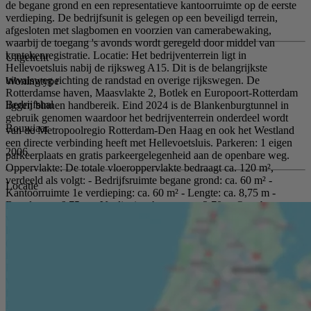
de begane grond en een representatieve kantoorruimte op de eerste
verdieping. De bedrijfsunit is gelegen op een beveiligd terrein,
afgesloten met slagbomen en voorzien van camerabewaking,
waarbij de toegang 's avonds wordt geregeld door middel van
kentekenregistratie. Locatie: Het bedrijventerrein ligt in
Uitgelicht
Hellevoetsluis nabij de rijksweg A15. Dit is de belangrijkste
uitvalsweg richting de randstad en overige rijkswegen. De
Woningtype
Rotterdamse haven, Maasvlakte 2, Botlek en Europoort-Rotterdam
Bedrijfshal
liggen binnen handbereik. Eind 2024 is de Blankenburgtunnel in
gebruik genomen waardoor het bedrijventerrein onderdeel wordt
Bouwjaar
van de Metropoolregio Rotterdam-Den Haag en ook het Westland
een directe verbinding heeft met Hellevoetsluis. Parkeren: 1 eigen
2006
parkeerplaats en gratis parkeergelegenheid aan de openbare weg.
Oppervlakte: De totale vloeroppervlakte bedraagt ca. 120 m²,
verdeeld als volgt: - Bedrijfsruimte begane grond: ca. 60 m² -
Locatie
Kantoorruimte 1e verdieping: ca. 60 m² - Lengte: ca. 8,75 m -
Breedte: ca. 6,75 m - Verdiepingshoogte: ca. 2,70 m Openbaar
vervoer: Goede verbinding met het OV. Bushalte op ca. 6 minuten
lopen, met directe verbinding naar Hellevoetsluis en Spijkenisse
(metrostation). Wijze van oplevering: Het geheel wordt opgeleverd
in de huidige staat. Voorzieningen bedrijfsruimte: - Overheaddeur; -
Diverse wandcontactdozen; - Hoogrendement cv-ketel (recent
vernieuwd) - Radiatoren; - Volledig betegeld toilet voorzien van
fonteintje. Voorzieningen kantoorruimte: - Internetaansluiting; -
Pantry met spoelbak; - Systeemplafond v.v. Ledverlichting; -