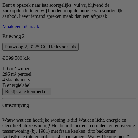
Bent u opzoek naar iets soortgelijks, vul vrijblijvend de
zoekopdracht in en wij houden u op de hoogte van soortgelijk
aanbod, liever iemand spreken maak dan een afspraak!
Maak een afspraak
Pauwoog 2
Pauwoog 2, 3225 CC Hellevoetsluis
€ 399.500 k.k.
116 m² wonen
296 m² perceel
4 slaapkamers
B energielabel
Bekijk alle kenmerken
Omschrijving
Wauw wat een heerlijke woning is dit! Wat een licht, energie en
sfeer heeft deze woning! Het betreft hier een compleet gerenoveerde
tussenwoning (bj. 1981) met fraaie keuken, dito badkamer,
fantastische tuin en ook nog 4 slaapkamers. Wat wil je nog meer?