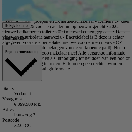
naar deze woning? Neemt u dan gerust contact met ons op voor het
maken van een afspraak. Overige kenmerken: • Bouwjaar 1981 •
Geheel voorzien vsn dubbele beglazing • Meterkast (vernieuwd in
2020): 9x 220V groepen en 3x aardlekschakelaar • Remeha cv-ketel
Bekijk locatie
(bj. 2025) • 2026 voor- en achtertuin opnieuw ingericht • 2022
nieuwe badkamer en toilet • 2020 nieuwe keuken geplaatst • Dak-,
vloer- en muurisolatie aanwezig • Energielabel is B deze is echter
Kenmerken
afgegeven voor de vloerisolatie, nieuwe voordeur en nieuwe CV
ketel. Wij behartigen de belangen van de verkopende partij. Neem
Prijs en aanvaarding
uw eigen NVM aankoop makelaar mee! Alle verstrekte informatie
moet beschouwd worden als uitnodiging tot het doen van een bod of
om in onderhandeling te treden. Er kunnen geen rechten worden
ontleend aan deze woninginformatie.
Status
Verkocht
Vraagprijs
€ 399.500 k.k.
Adres
Pauwoog 2
Postcode
3225 CC