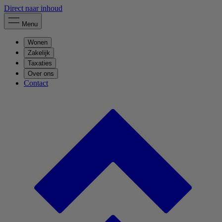
Direct naar inhoud
Menu
Wonen
Zakelijk
Taxaties
Over ons
Contact