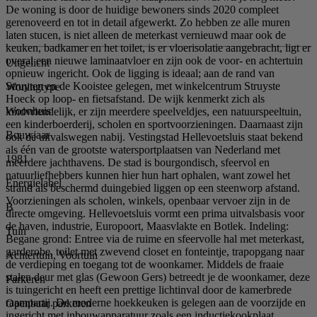
De woning is door de huidige bewoners sinds 2020 compleet
gerenoveerd en tot in detail afgewerkt. Zo hebben ze alle muren
laten stucen, is niet alleen de meterkast vernieuwd maar ook de
keuken, badkamer en het toilet, is er vloerisolatie aangebracht, ligt er
overal een nieuwe laminaatvloer en zijn ook de voor- en achtertuin
Uitgelicht
opnieuw ingericht. Ook de ligging is ideaal; aan de rand van
Struyten en de Kooistee gelegen, met winkelcentrum Struyste
Woningtype
Hoeck op loop- en fietsafstand. De wijk kenmerkt zich als
Woonhuis
kindvriendelijk, er zijn meerdere speelveldjes, een natuurspeeltuin,
een kinderboerderij, scholen en sportvoorzieningen. Daarnaast zijn
Bouwjaar
ook de uitvalswegen nabij. Vestingstad Hellevoetsluis staat bekend
als één van de grootste watersportplaatsen van Nederland met
1981
meerdere jachthavens. De stad is bourgondisch, sfeervol en
natuurliefhebbers kunnen hier hun hart ophalen, want zowel het
Energielabel
strand als beschermd duingebied liggen op een steenworp afstand.
Voorzieningen als scholen, winkels, openbaar vervoer zijn in de
B
directe omgeving. Hellevoetsluis vormt een prima uitvalsbasis voor
de haven, industrie, Europoort, Maasvlakte en Botlek. Indeling:
Tuin
Begane grond: Entree via de ruime en sfeervolle hal met meterkast,
garderobe, toilet met zwevend closet en fonteintje, trapopgang naar
Achtertuin, Voortuin
de verdieping en toegang tot de woonkamer. Middels de fraaie
stalen deur met glas (Gewoon Gers) betreedt je de woonkamer, deze
Parkeren
is tuingericht en heeft een prettige lichtinval door de kamerbrede
raampartij. De moderne hoekkeuken is gelegen aan de voorzijde en
Openbaar parkeren
ingericht met inbouwapparatuur zoals een inductiekookplaat,