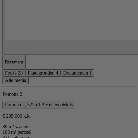
Document
Foto's
28
Plattegronden
4
Documenten
1
Alle media
Pomona 2
Pomona 2, 3225 TP Hellevoetsluis
€ 295.000 k.k.
89 m² wonen
108 m² perceel
3 slaapkamers