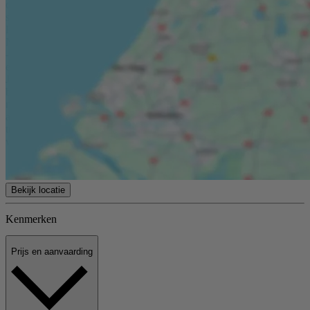
over een ruime voortuin en een gunstige ligging aan een rustige
straat met veel groen in de directe omgeving Bijzonderheden: -
Project notaris Notariskantoor Hermans & Schuttevaer Notarissen
N.V. - Oudheids-, niet bewonings- en asbestclausule van toepassing.
- Anti speculatiebeding van toepassing. - Voortdurend recht van
erfpacht Voorne aan Zee, canon tot 22 juni 2031 is afgekocht.
Jaarlijkse administratiekosten van € 45,38. Wij behartigen de
belangen van de verkopende partij. Neem uw eigen NVM aankoop
makelaar mee! Alle verstrekte informatie moet beschouwd worden
als uitnodiging tot het doen van een bod of om in onderhandeling te
treden. Er kunnen geen rechten worden ontleend aan deze
woninginformatie.
Bekijk locatie
Kenmerken
Prijs en aanvaarding