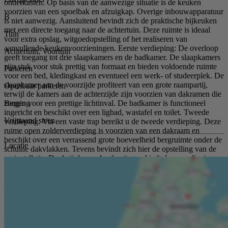
onderkasten. Op basis van de aanwezige situatie is de keuken
voorzien van een spoelbak en afzuigkap. Overige inbouwapparatuur
B
is niet aanwezig. Aansluitend bevindt zich de praktische bijkeuken
met een directe toegang naar de achtertuin. Deze ruimte is ideaal
Tuin
voor extra opslag, witgoedopstelling of het realiseren van
aanvullende keukenvoorzieningen. Eerste verdieping: De overloop
Achtertuin, Voortuin
geeft toegang tot drie slaapkamers en de badkamer. De slaapkamers
zijn stuk voor stuk prettig van formaat en bieden voldoende ruimte
Parkeren
voor een bed, kledingkast en eventueel een werk- of studeerplek. De
slaapkamer aan de voorzijde profiteert van een grote raampartij,
Openbaar parkeren
terwijl de kamers aan de achterzijde zijn voorzien van dakramen die
Berging
zorgen voor een prettige lichtinval. De badkamer is functioneel
ingericht en beschikt over een ligbad, wastafel en toilet. Tweede
Vrijstaand steen
verdieping: Via een vaste trap bereikt u de tweede verdieping. Deze
ruime open zolderverdieping is voorzien van een dakraam en
beschikt over een verrassend grote hoeveelheid bergruimte onder de
Locatie
schuine dakvlakken. Tevens bevindt zich hier de opstelling van de
cv-installatie. Dankzij de royale afmetingen biedt deze verdieping
uitstekende mogelijkheden voor het realiseren van een extra
slaapkamer, hobbyruimte, thuiswerkplek of een combinatie hiervan.
Tuin: De achtertuin biedt volop mogelijkheden voor liefhebbers van
groen. De tuin beschikt over diverse beplanting, volwassen hagen
en een vrijstaande stenen berging achterin de tuin. Door de
aanwezige ruimte kan hier eenvoudig een gezellige zitplek, terras of
speelruimte worden gecreëerd. Aan de voorzijde beschikt de woning