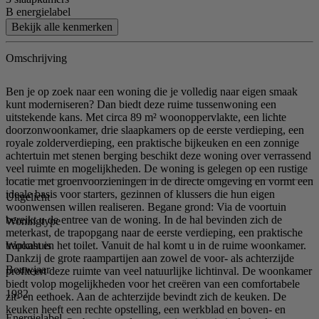
B energielabel
Bekijk alle kenmerken
Omschrijving
Ben je op zoek naar een woning die je volledig naar eigen smaak
kunt moderniseren? Dan biedt deze ruime tussenwoning een
uitstekende kans. Met circa 89 m² woonoppervlakte, een lichte
doorzonwoonkamer, drie slaapkamers op de eerste verdieping, een
royale zolderverdieping, een praktische bijkeuken en een zonnige
achtertuin met stenen berging beschikt deze woning over verrassend
veel ruimte en mogelijkheden. De woning is gelegen op een rustige
locatie met groenvoorzieningen in de directe omgeving en vormt een
ideale basis voor starters, gezinnen of klussers die hun eigen
Uitgelicht
woonwensen willen realiseren. Begane grond: Via de voortuin
bereikt u de entree van de woning. In de hal bevinden zich de
Woningtype
meterkast, de trapopgang naar de eerste verdieping, een praktische
Woonhuis
trapkast en het toilet. Vanuit de hal komt u in de ruime woonkamer.
Dankzij de grote raampartijen aan zowel de voor- als achterzijde
Bouwjaar
profiteert deze ruimte van veel natuurlijke lichtinval. De woonkamer
biedt volop mogelijkheden voor het creëren van een comfortabele
1982
zit- en eethoek. Aan de achterzijde bevindt zich de keuken. De
keuken heeft een rechte opstelling, een werkblad en boven- en
Energielabel