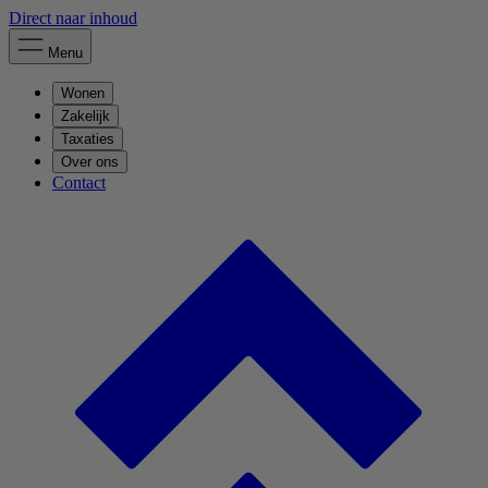
Direct naar inhoud
Menu
Wonen
Zakelijk
Taxaties
Over ons
Contact