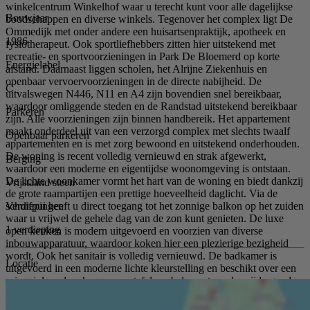
winkelcentrum Winkelhof waar u terecht kunt voor alle dagelijkse
Bouwjaar
boodschappen en diverse winkels. Tegenover het complex ligt De
Ommedijk met onder andere een huisartsenpraktijk, apotheek en
1986
fysiotherapeut. Ook sportliefhebbers zitten hier uitstekend met
recreatie- en sportvoorzieningen in Park De Bloemerd op korte
Energielabel
afstand. Daarnaast liggen scholen, het Alrijne Ziekenhuis en
openbaar vervoervoorzieningen in de directe nabijheid. De
C
uitvalswegen N446, N11 en A4 zijn bovendien snel bereikbaar,
waardoor omliggende steden en de Randstad uitstekend bereikbaar
Parkeren
zijn. Alle voorzieningen zijn binnen handbereik. Het appartement
maakt onderdeel uit van een verzorgd complex met slechts twaalf
Openbaar parkeren
appartementen en is met zorg bewoond en uitstekend onderhouden.
De woning is recent volledig vernieuwd en strak afgewerkt,
Berging
waardoor een moderne en eigentijdse woonomgeving is ontstaan.
De lichte woonkamer vormt het hart van de woning en biedt dankzij
Vrijstaand steen
de grote raampartijen een prettige hoeveelheid daglicht. Via de
Verdiepingen
schuifpui heeft u direct toegang tot het zonnige balkon op het zuiden
waar u vrijwel de gehele dag van de zon kunt genieten. De luxe
1 verdieping
open keuken is modern uitgevoerd en voorzien van diverse
inbouwapparatuur, waardoor koken hier een plezierige bezigheid
wordt. Ook het sanitair is volledig vernieuwd. De badkamer is
Locatie
uitgevoerd in een moderne lichte kleurstelling en beschikt over een
ruime inloopdouche, een wastafelmeubel, een tweede vrijdragend
toilet en een praktische aansluiting voor de wasmachine. Het
separate toilet is eveneens vernieuwd en voorzien van een hangend