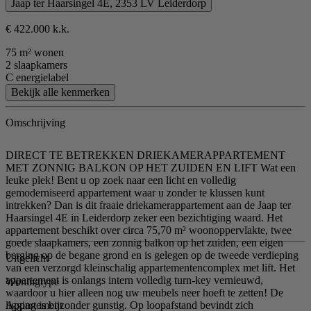
Jaap ter Haarsingel 4E, 2353 LV Leiderdorp
€ 422.000 k.k.
75 m² wonen
2 slaapkamers
C energielabel
Bekijk alle kenmerken
Omschrijving
DIRECT TE BETREKKEN DRIEKAMERAPPARTEMENT
MET ZONNIG BALKON OP HET ZUIDEN EN LIFT Wat een
leuke plek! Bent u op zoek naar een licht en volledig
gemoderniseerd appartement waar u zonder te klussen kunt
intrekken? Dan is dit fraaie driekamerappartement aan de Jaap ter
Haarsingel 4E in Leiderdorp zeker een bezichtiging waard. Het
appartement beschikt over circa 75,70 m² woonoppervlakte, twee
goede slaapkamers, een zonnig balkon op het zuiden, een eigen
berging op de begane grond en is gelegen op de tweede verdieping
Uitgelicht
van een verzorgd kleinschalig appartementencomplex met lift. Het
appartement is onlangs intern volledig turn-key vernieuwd,
Woningtype
waardoor u hier alleen nog uw meubels neer hoeft te zetten! De
Appartement
ligging is bijzonder gunstig. Op loopafstand bevindt zich