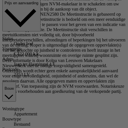
Prijs en aanvaarding
Wij adviseren u uw eigen NVM-makelaar in te schakelen om uw
belangen te behartigen bij de aankoop van dit object.
Toelichtingsclausule NEN2580 De Meetinstructie is gebaseerd op
de NEN2580. De Meetinstructie is bedoeld om een meer eenduidige
manier van meten toe te passen voor het geven van een indicatie van
de gebruiksoppervlakte. De Meetinstructie sluit verschillen in
meetuitkomsten niet volledig uit, door bijvoorbeeld
Status
interpretatieverschillen, afrondingen of beperkingen bij het uitvoeren
Onder bod
van de meting. Koper is uitgenodigd de opgegeven oppervlakte(s)
Vraagprijs
van het gekochte op juistheid te controleren en heeft inzage in het
€ 422.000 k.k.
meetrapport waarbij woonruimte en overige ruimte gesplitst zijn.
Adres
Deze informatie is door Kolpa van Leeuwen Makelaars
Jaap ter Haarsingel 4 E
Nieuwerkerk met de nodige zorgvuldigheid samengesteld.
Postcode
Onzerzijds wordt echter geen enkele aansprakelijkheid aanvaard
2353 LV
voor enige onvolledigheid, onjuistheid of anderszins, dan wel de
gevolgen daarvan. Alle opgegeven maten en oppervlakten zijn
indicatief. Van toepassing zijn de NVM voorwaarden. Notariskeuze
Bouw
koper is voorbehouden aan goedkeuring van de verkopende partij.
Woningtype
Appartement
Bouwtype
Bestaand