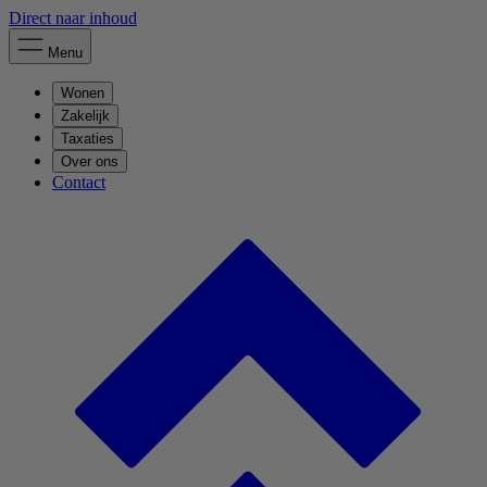
Direct naar inhoud
Menu
Wonen
Zakelijk
Taxaties
Over ons
Contact