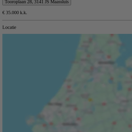
Tooroplaan 28, 3141 JS Maassluis
€ 35.000 k.k.
Locatie