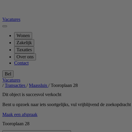
Vacatures
Wonen
Zakelijk
Taxaties
Over ons
Contact
Bel
Vacatures
/
Transacties
/
Maassluis
/
Tooroplaan 28
Dit object is succesvol verkocht
Bent u opzoek naar iets soortgelijks, vul vrijblijvend de zoekopdrach
Maak een afspraak
Tooroplaan 28