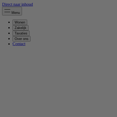
Direct naar inhoud
Menu
Wonen
Zakelijk
Taxaties
Over ons
Contact