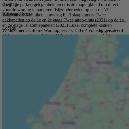
Berging
openbare parkeergelegenheid en er is de mogelijkheid om direct
voor de woning te parkeren. Bijzonderheden op een rij: Vijf
Vrijstaand hout
slaapkamers Rolluiken aanwezig bij 3 slaapkamers Twee
dakkapellen op de 1e en 2e etage Twee airco-units (2021) op de 1e
en 2e etage 10 zonnepanelen (2023) Luxe, complete keuken
Locatie
Woonkamer ca. 40 m² Woonoppervlak 150 m² Volledig geïsoleerd
(dak-, muur-, vloerisolatie en HR++ glas) – energielabel A Luxe
badkamer met alle voorzieningen Sauna barrel, hottub en laadpaal
(allen ter overname); Smarthome systeem: automatische
smartverlichting van Philips Hue (binnen/buiten); Buitendeuren
openen via een app (slimme deursloten); Slimme thermostaat;
Rustige, groene woonwijk aan de rand van Moordrecht Benieuwd
naar deze mooie woning? We leiden je graag persoonlijk rond!
Ervaar zelf de ruimte, het comfort, de fijne afwerking en de rustige
ligging. Neem gerust contact met ons op om een bezichtiging te
plannen.