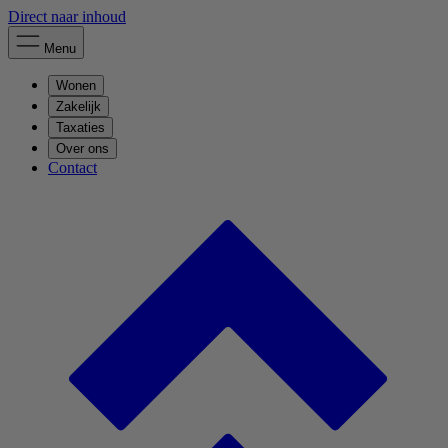
Direct naar inhoud
Menu
Wonen
Zakelijk
Taxaties
Over ons
Contact