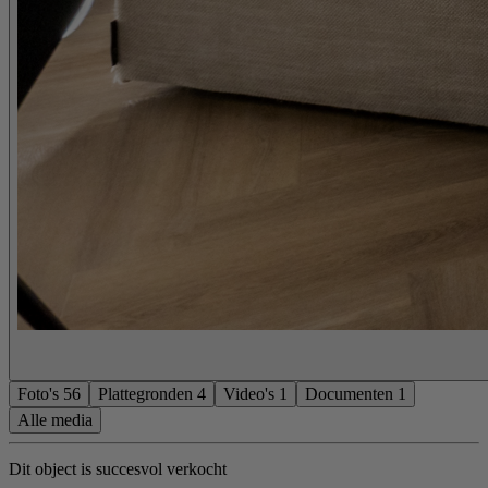
Foto's
56
Plattegronden
4
Video's
1
Documenten
1
Alle media
Dit object is succesvol verkocht