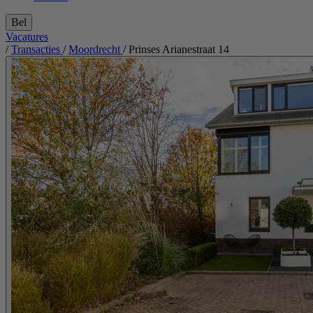
Bel
Vacatures
/
Transacties
/
Moordrecht
/
Prinses Arianestraat 14