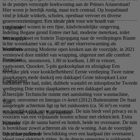
in de puntjes verzorgde hoekwoning aan de Prinses Arianestraat!
Hier woon je heerlijk rustig, maar toch centraal. Op loopafstand
vind je lokale winkels, scholen, openbaar vervoer en diverse
groenvoorzieningen. Een ideale plek voor wie houdt van
comfortabel wonen in een fijne, kindvriendelijke omgeving.
Uitgelicht
Indeling Begane grond Entree met hal, moderne meterkast, toilet
met wandcloset en fontein Trapopgang naar de verdiepingen Riante
Woningtype
lichte woonkamer van ca. 40 m² met vloerverwarming als
Woonhuis
hoofdverwarming Moderne open keuken aan de voorzijde, in 2021
vernieuwd door middel van wrapping, uitgerust met alle comfort:
Bouwjaar
combi-oven, stoomoven, 1.80 m koelkast, 1.80 m vriezer,
vaatwasser, Quooker, 5-pits gaskookplaat en afzuigkap Een
2012
heerlijke plek voor kookliefhebbers! Eerste verdieping Twee ruime
slaapkamers mede dankzij een dakkapel Grote inloopkast Luxe
Energielabel
badkamer met bad, toilet, dubbele wastafel en inloopdouche Tweede
verdieping Drie extra slaapkamers en een dakkapel aan de
A
achterzijde Technische ruimte met aansluiting voor wasmachine,
droger, omvormer en Intergas cv-ketel (2012) Buitenruimte De fraai
Tuin
aangelegde achtertuin ligt op het zuidoosten (ca. 56 m²) en vormt
een heerlijke plek om te ontspannen. De tuin biedt veel privacy en is
Achtertuin, Voortuin, Tuin rondom
voorzien van een vrijstaande houten schuur met elektriciteit. Extra
bijzonder zijn de sauna barrel en hottub, beide ter overname. De tuin
Parkeren
is bereikbaar zowel achterom als via de woning. Aan de voorzijde
heb je bovendien de beschikking over een laadpaal (ter overname),
Openbaar parkeren
ideaal voor elektrisch rijden. In de directe omgeving is voldoende