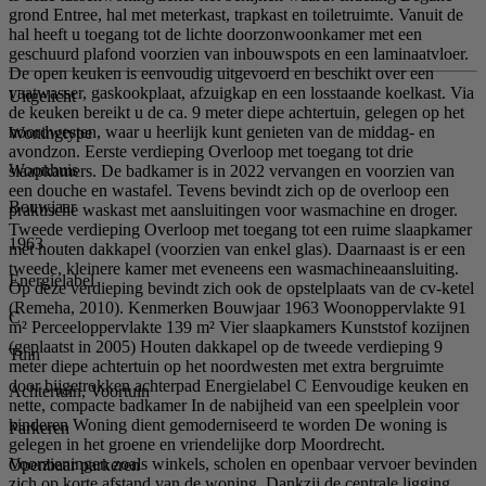
grond Entree, hal met meterkast, trapkast en toiletruimte. Vanuit de
hal heeft u toegang tot de lichte doorzonwoonkamer met een
geschuurd plafond voorzien van inbouwspots en een laminaatvloer.
De open keuken is eenvoudig uitgevoerd en beschikt over een
vaatwasser, gaskookplaat, afzuigkap en een losstaande koelkast. Via
Uitgelicht
de keuken bereikt u de ca. 9 meter diepe achtertuin, gelegen op het
noordwesten, waar u heerlijk kunt genieten van de middag- en
Woningtype
avondzon. Eerste verdieping Overloop met toegang tot drie
Woonhuis
slaapkamers. De badkamer is in 2022 vervangen en voorzien van
een douche en wastafel. Tevens bevindt zich op de overloop een
Bouwjaar
praktische waskast met aansluitingen voor wasmachine en droger.
Tweede verdieping Overloop met toegang tot een ruime slaapkamer
1963
met houten dakkapel (voorzien van enkel glas). Daarnaast is er een
tweede, kleinere kamer met eveneens een wasmachineaansluiting.
Energielabel
Op deze verdieping bevindt zich ook de opstelplaats van de cv-ketel
(Remeha, 2010). Kenmerken Bouwjaar 1963 Woonoppervlakte 91
C
m² Perceeloppervlakte 139 m² Vier slaapkamers Kunststof kozijnen
(geplaatst in 2005) Houten dakkapel op de tweede verdieping 9
Tuin
meter diepe achtertuin op het noordwesten met extra bergruimte
door bijgetrokken achterpad Energielabel C Eenvoudige keuken en
Achtertuin, Voortuin
nette, compacte badkamer In de nabijheid van een speelplein voor
kinderen Woning dient gemoderniseerd te worden De woning is
Parkeren
gelegen in het groene en vriendelijke dorp Moordrecht.
Voorzieningen zoals winkels, scholen en openbaar vervoer bevinden
Openbaar parkeren
zich op korte afstand van de woning. Dankzij de centrale ligging