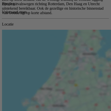
Berging
zijn de uitvalswegen richting Rotterdam, Den Haag en Utrecht
uitstekend bereikbaar. Ook de gezellige en historische binnenstad
Vrijstaand steen
van Gouda ligt op korte afstand.
Locatie