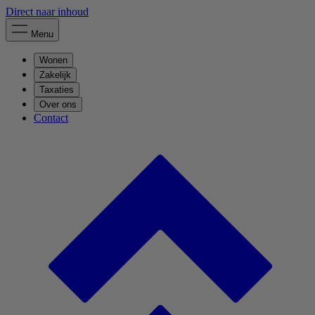
Direct naar inhoud
Menu
Wonen
Zakelijk
Taxaties
Over ons
Contact