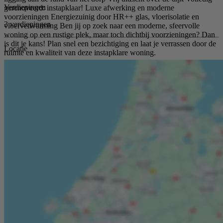
Verdiepingen
gerenoveerd: instapklaar! Luxe afwerking en moderne
voorzieningen Energiezuinig door HR++ glas, vloerisolatie en
3 verdiepingen
vloerverwarming Ben jij op zoek naar een moderne, sfeervolle
woning op een rustige plek, maar toch dichtbij voorzieningen? Dan
is dit je kans! Plan snel een bezichtiging en laat je verrassen door de
Locatie
ruimte en kwaliteit van deze instapklare woning.