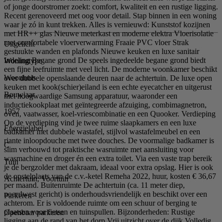
of jonge doorstromer zoekt: comfort, kwaliteit en een rustige ligging.
Recent gerenoveerd met oog voor detail. Stap binnen in een woning
waar je zó in kunt trekken. Alles is vernieuwd: Kunststof kozijnen
met HR++ glas Nieuwe meterkast en moderne elektra Vloerisolatie
met comfortabele vloerverwarming Fraaie PVC vloer Strak
Uitgelicht
gestuukte wanden en plafonds Nieuwe keuken en luxe sanitair
Indeling Begane grond De speels ingedeelde begane grond biedt
Woningtype
een fijne leefruimte met veel licht. De moderne woonkamer beschikt
Woonhuis
over dubbele openslaande deuren naar de achtertuin. De luxe open
keuken met kook(schier)eiland is een echte eyecatcher en uitgerust
Bouwjaar
met hoogwaardige Samsung apparatuur, waaronder een
inductiekookplaat met geïntegreerde afzuiging, combimagnetron,
1957
oven, vaatwasser, koel-vriescombinatie en een Quooker. Verdieping
Op de verdieping vind je twee ruime slaapkamers en een luxe
Energielabel
badkamer met dubbele wastafel, stijlvol wastafelmeubel en een
riante inloopdouche met twee douches. De voormalige badkamer is
C
slim verbouwd tot praktische wasruimte met aansluiting voor
wasmachine en droger én een extra toilet. Via een vaste trap bereik
Tuin
je de bergzolder met dakraam, ideaal voor extra opslag. Hier is ook
de opstelplaats van de c.v.-ketel Remeha 2022, huur, kosten € 36,67
Achtertuin, Voortuin
per maand. Buitenruimte De achtertuin (ca. 11 meter diep,
noordwest gericht) is onderhoudsvriendelijk en beschikt over een
Parkeren
achterom. Er is voldoende ruimte om een schuur of berging te
plaatsen voor fietsen en tuinspullen. Bijzonderheden: Rustige
Openbaar parkeren
ligging aan de rand van het dorp Vrij uitzicht over de dijk Volledig