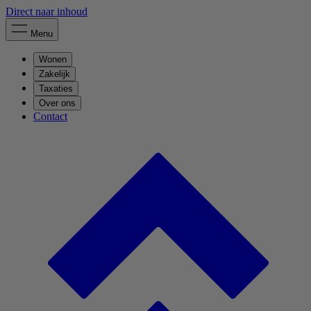
Direct naar inhoud
Menu
Wonen
Zakelijk
Taxaties
Over ons
Contact