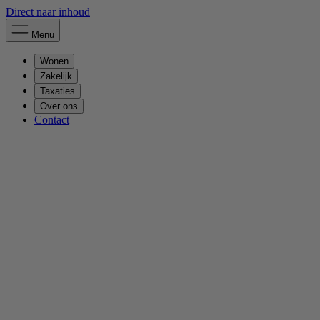
Direct naar inhoud
Menu
Wonen
Zakelijk
Taxaties
Over ons
Contact