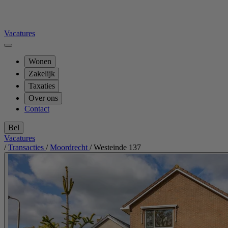
Vacatures
Wonen
Zakelijk
Taxaties
Over ons
Contact
Bel
Vacatures
/
Transacties
/
Moordrecht
/
Westeinde 137