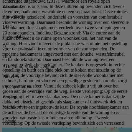
achterzijde uitgebouwd (2017), waardoor een royale open
Woonhuis
woonkeuken is ontstaan. In deze uitbreiding bevinden zich tevens
de entree, badkamer, wasruimte en een separaat toilet. Deze ruimtes
Bouwjaar
zijn volledig geïsoleerd, onderheid en voorzien van comfortabele
vloerverwarming. Daarnaast beschikt de woning over een sfeervolle
1934
woonkamer, drie slaapkamers verdeeld over twee verdiepingen en
20 zonnepanelen. Indeling: Begane grond: Via de entree aan de
Energielabel
zijkant betreedt u de ruime open woonkeuken, het hart van de
woning. Hier vindt u tevens de praktische wasruimte met opstelling
D
voor de cv-installatie en omvormer van de zonnepanelen. De
moderne badkamer is uitgevoerd met een douche, wastafelmeubel
Tuin
en handdoekradiator. Daarnaast beschikt de woning over een
separaat, volledig betegeld toilet. De keuken is opgesteld in rechte
Achtertuin, Voortuin, Zijtuin
opstelling en biedt een fijne plek om te koken met uitzicht op de
tuin. Aan de voorzijde bevindt zich de sfeervolle woonkamer met
Parkeren
eethoek, hardhouten vloer en een gezellige gesloten haard die zorgt
voor warmte en sfeer. Vanuit de zithoek kijkt u vrij uit over het
Op eigen terrein
groen aan de overzijde van de weg. Eerste verdieping: Op de eerste
Berging
verdieping treft u twee slaapkamers. De eerste kamer is dankzij de
dakkapel uitstekend geschikt als slaapkamer of thuiswerkplek en
Vrijstaand steen
beschikt over een ingebouwde kast. De royale hoofdslaapkamer aan
de achterzijde beslaat de volledige breedte van de woning en is
voorzien van vaste kastruimte en airconditioning. Tweede
Locatie
verdieping: Op de tweede verdieping bevindt zich een verrassend
ruime derde slaapkamer met parketvloer en uitzicht op de achtertuin.