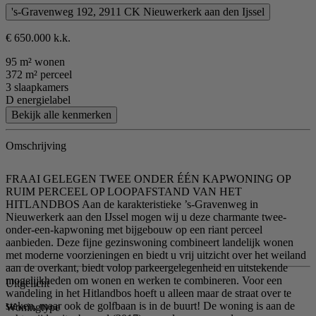
's-Gravenweg 192, 2911 CK Nieuwerkerk aan den Ijssel
€ 650.000 k.k.
95 m² wonen
372 m² perceel
3 slaapkamers
D energielabel
Bekijk alle kenmerken
Omschrijving
FRAAI GELEGEN TWEE ONDER ÉÉN KAPWONING OP
RUIM PERCEEL OP LOOPAFSTAND VAN HET
HITLANDBOS Aan de karakteristieke ’s-Gravenweg in
Nieuwerkerk aan den IJssel mogen wij u deze charmante twee-
onder-een-kapwoning met bijgebouw op een riant perceel
aanbieden. Deze fijne gezinswoning combineert landelijk wonen
met moderne voorzieningen en biedt u vrij uitzicht over het weiland
aan de overkant, biedt volop parkeergelegenheid en uitstekende
mogelijkheden om wonen en werken te combineren. Voor een
Uitgelicht
wandeling in het Hitlandbos hoeft u alleen maar de straat over te
steken, maar ook de golfbaan is in de buurt! De woning is aan de
Woningtype