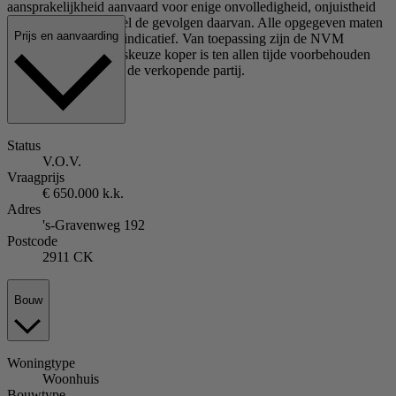
aansprakelijkheid aanvaard voor enige onvolledigheid, onjuistheid
of anderszins, dan wel de gevolgen daarvan. Alle opgegeven maten
Prijs en aanvaarding
en oppervlakten zijn indicatief. Van toepassing zijn de NVM
voorwaarden. Notariskeuze koper is ten allen tijde voorbehouden
aan goedkeuring van de verkopende partij.
Status
V.O.V.
Vraagprijs
€ 650.000 k.k.
Adres
's-Gravenweg 192
Postcode
2911 CK
Bouw
Woningtype
Woonhuis
Bouwtype