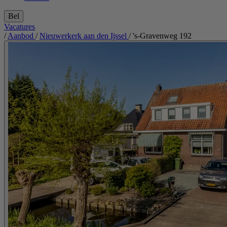
Bel
Vacatures
/
Aanbod
/
Nieuwerkerk aan den Ijssel
/
's-Gravenweg 192