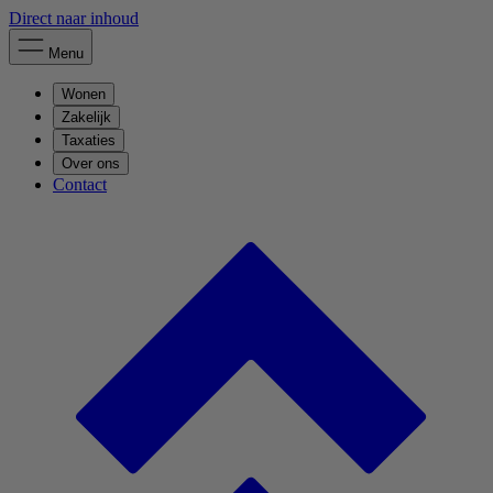
Direct naar inhoud
Menu
Wonen
Zakelijk
Taxaties
Over ons
Contact