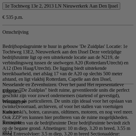
1e Tochtweg 13e 2, 2913 LN Nieuwerkerk Aan Den Ijssel
€ 535 p.m.
Omschrijving
Bedrijfsopslagruimte te huur in gebouw 'De Zuidplas' Locatie: 1e
Tochtweg 13E2, Nieuwerkerk aan den IJssel Deze veelzijdige
bedrijfsruimte ligt op een uitstekende locatie aan de N219, de
verbindingsweg tussen de snelwegen A20 (Rotterdam/Utrecht) en
A12 (Den Haag/Utrecht). De ligging biedt uitstekende
bereikbaarheid, met afslag 17 van de A20 op slechts 500 meter
afstand, en ligt vlakbij Rotterdam, Capelle aan den IJssel,
Nesselande en Zevenhuizen. Over het pand Het representatieve
gebouw "De Zuidplas" biedt ruime, geventileerde units die perfect
Uitgelicht
geschikt zijn voor zowel ondernemers (startend of gevestigd),
beleggers als particulieren. De units zijn ideaal voor het opslaan van
Woningtype
(winkel)voorraad, archieven, of voor het stallen van voertuigen
Kantoor
zoals jetski’s, boten, caravans, oldtimers, motoren, en nog veel meer.
Ook ZZP’ers kunnen hier profiteren van de ruime mogelijkheden.
Bouwjaar
Kenmerken van de bedrijfsruimte Deze bedrijfsruimte bevindt zich
op de begane grond. Afmetingen: 10 m diep, 3.20 m breed, 3.55 m
2012
hoog Entresolvloer: 3.5 m diep, 3.20 m breed Sectionaaldeur: