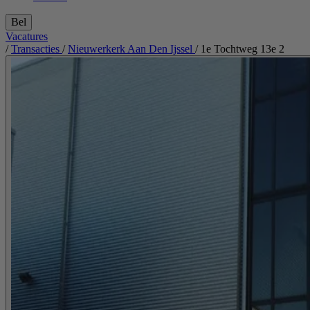
Bel
Vacatures
/
Transacties
/
Nieuwerkerk Aan Den Ijssel
/
1e Tochtweg 13e 2