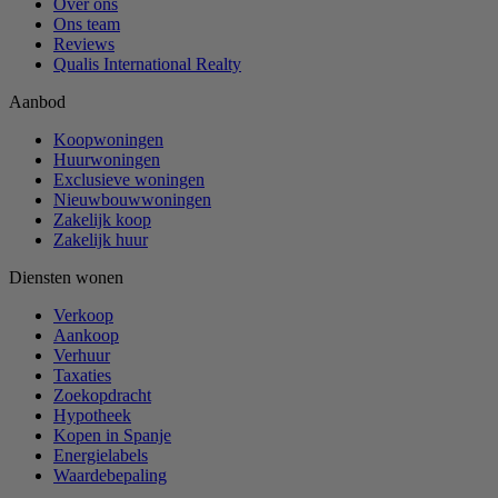
Over ons
Ons team
Reviews
Qualis International Realty
Aanbod
Koopwoningen
Huurwoningen
Exclusieve woningen
Nieuwbouwwoningen
Zakelijk koop
Zakelijk huur
Diensten wonen
Verkoop
Aankoop
Verhuur
Taxaties
Zoekopdracht
Hypotheek
Kopen in Spanje
Energielabels
Waardebepaling