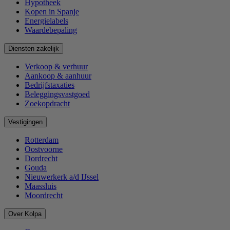
Hypotheek
Kopen in Spanje
Energielabels
Waardebepaling
Diensten zakelijk
Verkoop & verhuur
Aankoop & aanhuur
Bedrijfstaxaties
Beleggingsvastgoed
Zoekopdracht
Vestigingen
Rotterdam
Oostvoorne
Dordrecht
Gouda
Nieuwerkerk a/d IJssel
Maassluis
Moordrecht
Over Kolpa