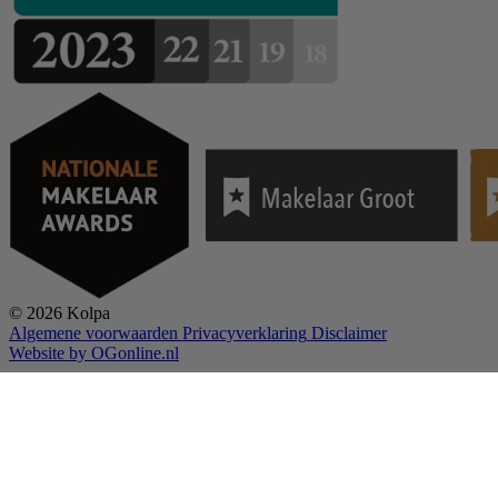
© 2026 Kolpa
Algemene voorwaarden
Privacyverklaring
Disclaimer
Website by OGonline.nl