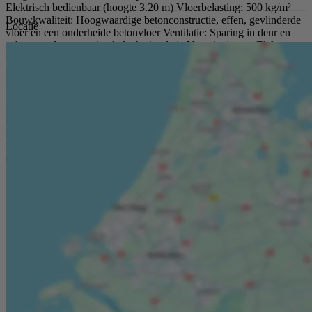
Elektrisch bedienbaar (hoogte 3.20 m) Vloerbelasting: 500 kg/m²
Bouwkwaliteit: Hoogwaardige betonconstructie, effen, gevlinderde
Locatie
vloer en een onderheide betonvloer Ventilatie: Sparing in deur en
achterwand voor optimale luchtcirculatie Voorzieningen: Elektra,
verlichting en uitstortgootsteen met watertappunt Op de begane
grond een centrale toiletruimte toegankelijk Eigen postbus
Overkapping: Lichtstraat van 5 meter breed voor een frisse en
eigentijdse uitstraling Toegankelijkheid De bedrijfsruimte is 24 uur
per dag, 7 dagen per week toegankelijk voor de eigenaar/huurder.
Huurvoorwaarden Minimale huurperiode: 3 jaar (korter
bespreekbaar) Huurprijs: € 515,- excl. BTW per maand
Servicekosten: € 20,- excl. BTW per maand Waarborgsom: 3
maanden huur + BTW en servicekosten.