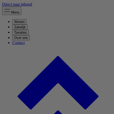
Direct naar inhoud
Menu
Wonen
Zakelijk
Taxaties
Over ons
Contact