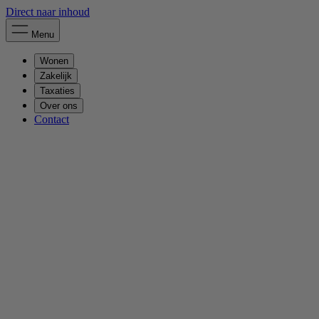
Direct naar inhoud
Menu
Wonen
Zakelijk
Taxaties
Over ons
Contact