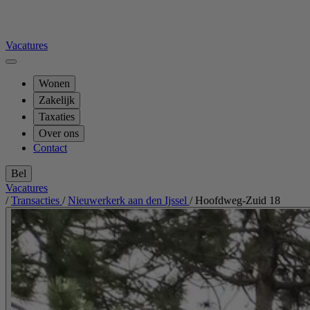
Vacatures
Wonen
Zakelijk
Taxaties
Over ons
Contact
Bel
Vacatures
/
Transacties
/
Nieuwerkerk aan den Ijssel
/
Hoofdweg-Zuid 18